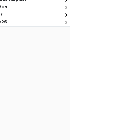
tus
FF
026