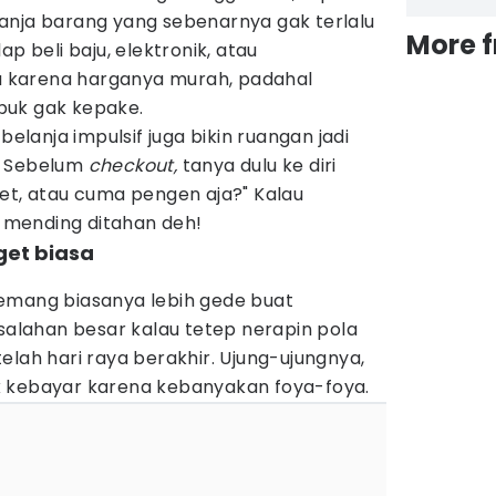
anja barang yang sebenarnya gak terlalu
More 
ap beli baju, elektronik, atau
 karena harganya murah, padahal
puk gak kepake.
belanja impulsif juga bikin ruangan jadi
. Sebelum
checkout,
tanya dulu ke diri
et, atau cuma pengen aja?" Kalau
mending ditahan deh!
get biasa
emang biasanya lebih gede buat
esalahan besar kalau tetep nerapin pola
elah hari raya berakhir. Ujung-ujungnya,
k kebayar karena kebanyakan foya-foya.