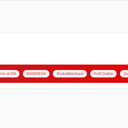
anin di IDN
INSIDENESIA
#LokalBerdaya
Profil Dokter
Qu