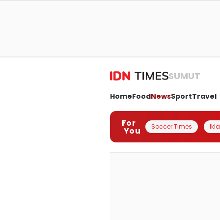
SUMUT
Home
Food
News
Sport
Travel
For
Soccer Times
Ikl
You