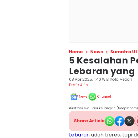
Home
News
Sumatra Ut
5 Kesalahan P
Lebaran yang 
08 Apr 2025, 11:40 WIB
Kota Medan
Daffa Alfin
News
Channel
ilustrasi evaluasi keuangan (freepik.com/
Share Article
Lebaran
udah beres, tapi d