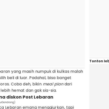
Tonton leb
ebaran yang masih numpuk di kulkas malah
lih beli di luar. Padahal, bisa banget
boros. Coba deh, bikin
meal plan
dari
lebih hemat dan gak sia-sia.
ena diskon Post Lebaran
ayuGondrong)
ca Lebaran emang menggiurkan, tapi