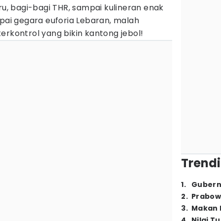
ru, bagi-bagi THR, sampai kulineran enak
mpai gegara euforia Lebaran, malah
erkontrol yang bikin kantong jebol!
Trendi
1
.
Gubern
2
.
Prabow
3
.
Makan B
4
.
Nilai T