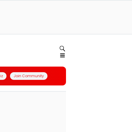
iz
Join Community