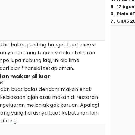
5
.
17 Agus
6
.
Piala A
7
.
GIIAS 2
akhir bulan, penting banget buat
aware
n yang sering terjadi setelah Lebaran.
pe lupa nabung lagi, ini dia lima
ari biar finansial tetap aman.
 dan makan di luar
ik)
odaan buat balas dendam makan enak
 kebiasaan jajan atau makan di restoran
engeluaran melonjak gak karuan. Apalagi
uang yang harusnya buat kebutuhan lain
 doang.