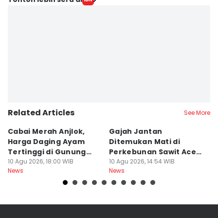
Related Articles
See More
Cabai Merah Anjlok,
Gajah Jantan
B
Harga Daging Ayam
Ditemukan Mati di
K
Tertinggi di Gunung
Perkebunan Sawit Aceh
D
Sitoli
10 Agu 2026, 18:00 WIB
Tamiang
10 Agu 2026, 14:54 WIB
10
News
News
Ne