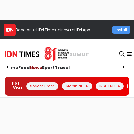
Baca artikel
IDN Times
lainnya di IDN App
Install
SUMUT
Home
Food
News
Sport
Travel
For
Soccer Times
Iklanin di IDN
INSIDENESIA
#
You