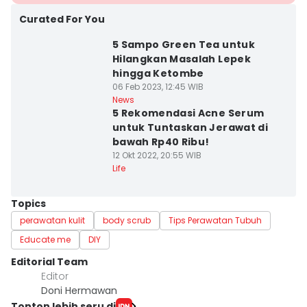
Curated For You
5 Sampo Green Tea untuk
Hilangkan Masalah Lepek
hingga Ketombe
06 Feb 2023, 12:45 WIB
News
5 Rekomendasi Acne Serum
untuk Tuntaskan Jerawat di
bawah Rp40 Ribu!
12 Okt 2022, 20:55 WIB
Life
Topics
perawatan kulit
body scrub
Tips Perawatan Tubuh
Educate me
DIY
Editorial Team
Editor
Doni Hermawan
Tonton lebih seru di