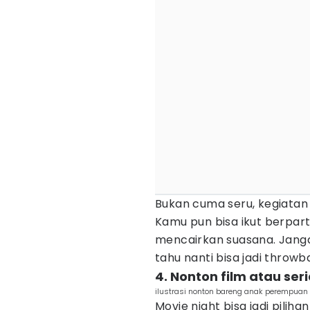
Bukan cuma seru, kegiatan i
Kamu pun bisa ikut berpar
mencairkan suasana. Janga
tahu nanti bisa jadi throwb
4. Nonton film atau ser
ilustrasi nonton bareng anak perempua
Movie night bisa jadi pilih