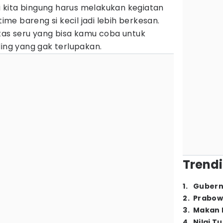
li kita bingung harus melakukan kegiatan
time bareng si kecil jadi lebih berkesan.
tas seru yang bisa kamu coba untuk
g yang gak terlupakan.
Trendi
1
.
Gubern
2
.
Prabow
3
.
Makan B
4
.
Nilai T