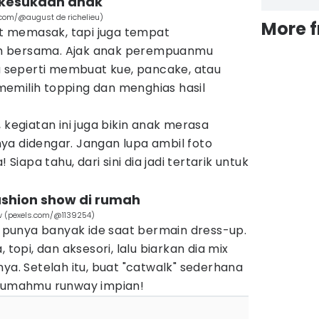
 kesukaan anak
.com/@august de richelieu)
More 
 memasak, tapi juga tempat
h bersama. Ajak anak perempuanmu
seperti membuat kue, pancake, atau
t memilih topping dan menghias hasil
 kegiatan ini juga bikin anak merasa
ya didengar. Jangan lupa ambil foto
 Siapa tahu, dari sini dia jadi tertarik untuk
ashion show di rumah
ow (pexels.com/@1139254)
punya banyak ide saat bermain dress-up.
 topi, dan aksesori, lalu biarkan dia mix
nya. Setelah itu, buat "catwalk" sederhana
 rumahmu runway impian!