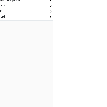
tus
FF
026