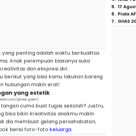
5
.
17 Agus
6
.
Piala A
7
.
GIIAS 2
, yang penting adalah waktu berkualitas
ma. Anak perempuan biasanya suka
eativitas dan ekspresi diri.
eru berikut yang bisa kamu lakukan bareng
in hubungan makin erat!
angan yang estetik
pexels.com/@alex green)
an tangan cuma buat tugas sekolah? Justru,
ang bisa bikin kreativitas anakmu makin
ak dia membuat gelang persahabatan,
ok berisi foto-foto
keluarga
.