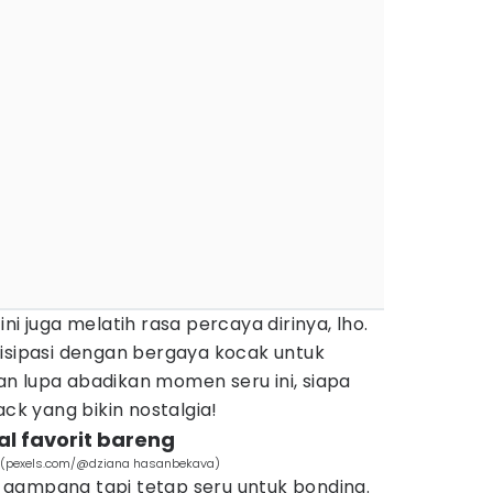
ni juga melatih rasa percaya dirinya, lho.
tisipasi dengan bergaya kocak untuk
n lupa abadikan momen seru ini, siapa
ack yang bikin nostalgia!
ial favorit bareng
n (pexels.com/@dziana hasanbekava)
an gampang tapi tetap seru untuk bonding.