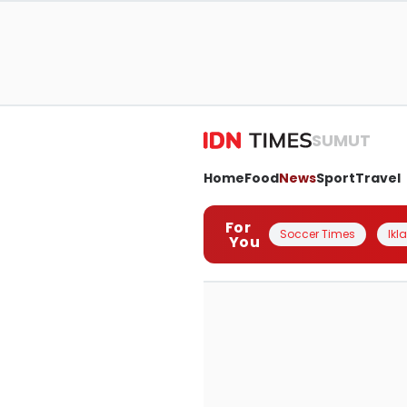
SUMUT
Home
Food
News
Sport
Travel
For
Soccer Times
Ikl
You