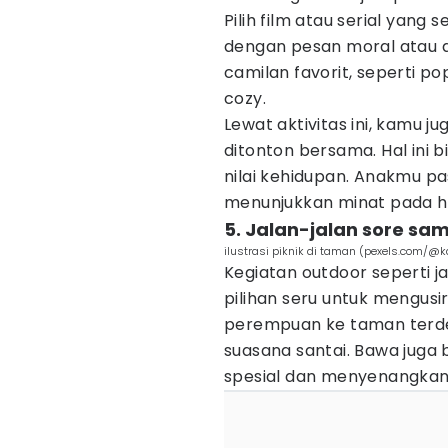
Pilih film atau serial yang
dengan pesan moral atau d
camilan favorit, seperti p
cozy.
Lewat aktivitas ini, kamu j
ditonton bersama. Hal ini b
nilai kehidupan. Anakmu pa
menunjukkan minat pada ha
5. Jalan-jalan sore sam
ilustrasi piknik di taman (pexels.com/
Kegiatan outdoor seperti ja
pilihan seru untuk mengus
perempuan ke taman terde
suasana santai. Bawa juga
spesial dan menyenangkan