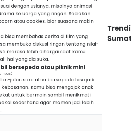
 sesuai dengan usianya, misalnya animasi
rama keluarga yang ringan. Sediakan
opcorn atau cookies, biar suasana makin
Trend
uga bisa membahas cerita di film yang
Sumat
isa membuka diskusi ringan tentang nilai-
sti merasa lebih dihargai saat kamu
l-hal yang dia suka.
bil bersepeda atau piknik mini
@kampus)
lan-jalan sore atau bersepeda bisa jadi
ir kebosanan. Kamu bisa mengajak anak
kat untuk bermain sambil menikmati
 bekal sederhana agar momen jadi lebih
.