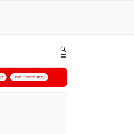
iz
Join Community