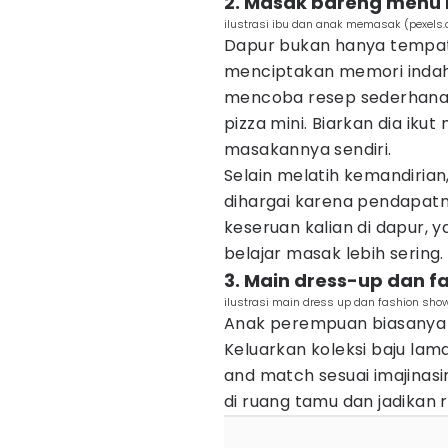
2. Masak bareng menu
ilustrasi ibu dan anak memasak (pexels
Dapur bukan hanya tempat
menciptakan memori inda
mencoba resep sederhana 
pizza mini. Biarkan dia iku
masakannya sendiri.
Selain melatih kemandirian,
dihargai karena pendapatn
keseruan kalian di dapur, ya!
belajar masak lebih sering.
3. Main dress-up dan f
ilustrasi main dress up dan fashion sh
Anak perempuan biasanya 
Keluarkan koleksi baju lama,
and match sesuai imajinasi
di ruang tamu dan jadikan