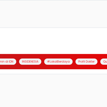
anin di IDN
INSIDENESIA
#LokalBerdaya
Profil Dokter
Qu