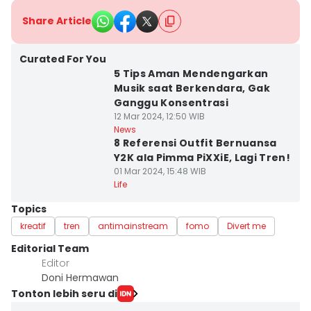
Share Article
Curated For You
5 Tips Aman Mendengarkan
Musik saat Berkendara, Gak
Ganggu Konsentrasi
12 Mar 2024, 12:50 WIB
News
8 Referensi Outfit Bernuansa
Y2K ala Pimma PiXXiE, Lagi Tren!
01 Mar 2024, 15:48 WIB
Life
Topics
kreatif
tren
antimainstream
fomo
Divert me
Editorial Team
Editor
Doni Hermawan
Tonton lebih seru di