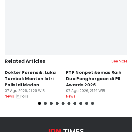
Related Articles
See More
Dokter Forensik: Luka
PTP Nonpetikemas Raih
E
Tembak Mantan Istri
Dua Penghargaan di PR
M
Polisi di Medan
Awards 2026
Sa
Berkarakter Tempel
07 Agu 2026, 21:29 WIB
07 Agu 2026, 21:14 WIB
07
Polls
News
News
Ne