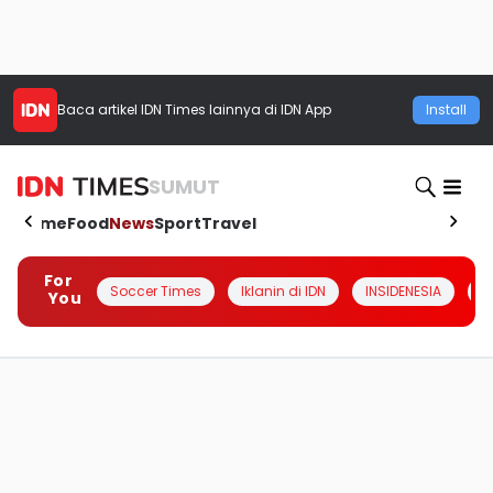
Baca artikel
IDN Times
lainnya di IDN App
Install
SUMUT
Home
Food
News
Sport
Travel
For
Soccer Times
Iklanin di IDN
INSIDENESIA
#
You