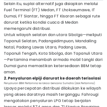
Selain itu, suplai alternatif juga disiapkan melalui
Fuel Terminal (FT) Medan, FT Lhokseumawe, IT
Dumai, FT Siantar, hingga FT Kisaran sebagai rute
darurat ketika kondisi cuaca di Medan
memengaruhi distribusi.
Untuk wilayah selatan dan utara Sibolga—meliputi
Tapanuli Selatan, Padangsidimpuan, Mandailing
Natal, Padang Lawas Utara, Padang Lawas,
Tapanuli Tengah, Kota Sibolga, dan Tapanuli Utara
—Pertamina menambah armada mobil tangki dari
Dumai guna memastikan ketersediaan BBM tetap
aman.
2. Penyaluran elpiji darurat ke daerah terisolasi
Penyaluran BBM Pertamina ke lokasi bencana Sumatra (dok.Pertamina)
Upaya percepatan distribusi dilakukan ke wilayah
yang akses daratnya masih terganggu. Fahrougi
mengatakan penyaluran LPG tetap berjalan
lancar melalui 574 agen dan 71 Stasiun Pengisian