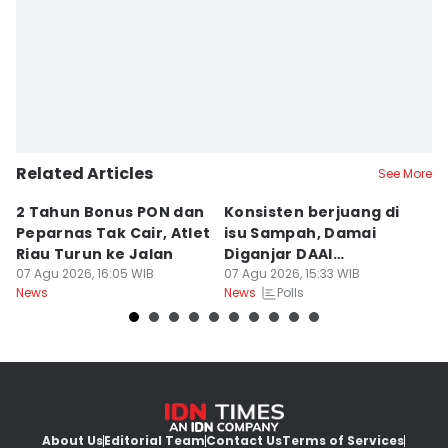
Doni Hermawan
Related Articles
See More
2 Tahun Bonus PON dan
Konsisten berjuang di
D
Peparnas Tak Cair, Atlet
isu Sampah, Damai
K
Riau Turun ke Jalan
Diganjar DAAI
K
07 Agu 2026, 16:05 WIB
Inspiration Award 2026
07 Agu 2026, 15:33 WIB
B
07
Polls
News
News
Ne
About Us
Editorial Team
Contact Us
Terms of Services