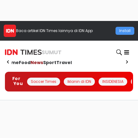
Baca artikel
IDN Times
lainnya di IDN App
Install
SUMUT
Home
Food
News
Sport
Travel
For
Soccer Times
Iklanin di IDN
INSIDENESIA
#
You