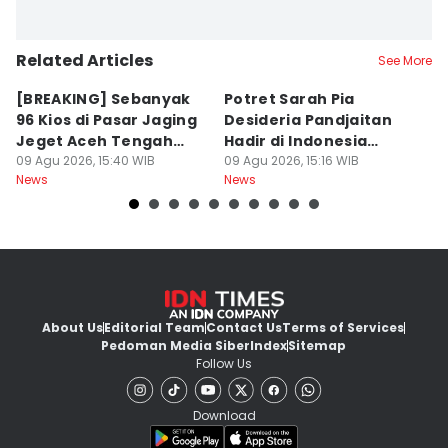
Related Articles
See More
[BREAKING] Sebanyak
Potret Sarah Pia
K
96 Kios di Pasar Jaging
Desideria Pandjaitan
P
Jeget Aceh Tengah
Hadir di Indonesia
P
Terbakar
09 Agu 2026, 15:40 WIB
Fashion Week 2026
09 Agu 2026, 15:16 WIB
09
News
News
Ne
About Us
Editorial Team
Contact Us
Terms of Services
Pedoman Media Siber
Index
Sitemap
Follow Us
Download