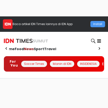
Baca artikel
IDN Times
lainnya di IDN App
Install
SUMUT
Home
Food
News
Sport
Travel
For
Soccer Times
Iklanin di IDN
INSIDENESIA
#
You