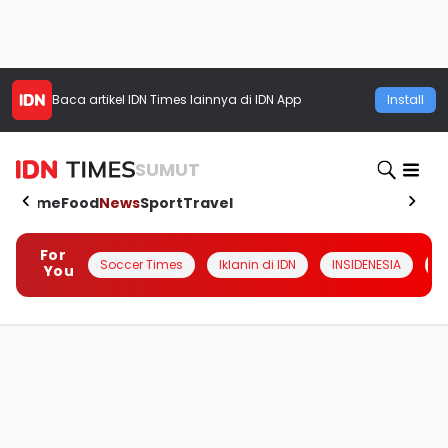
Baca artikel
IDN Times
lainnya di IDN App
Install
SUMUT
Home
Food
News
Sport
Travel
For
Soccer Times
Iklanin di IDN
INSIDENESIA
#
You