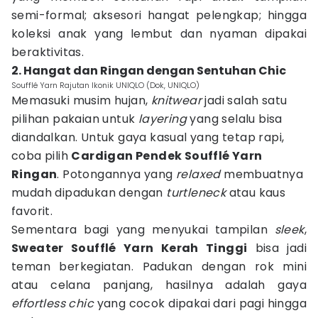
semi-formal; aksesori hangat pelengkap; hingga
koleksi anak yang lembut dan nyaman dipakai
beraktivitas.
2. Hangat dan Ringan dengan Sentuhan Chic
Soufflé Yarn Rajutan Ikonik UNIQLO (Dok, UNIQLO)
Memasuki musim hujan,
knitwear
jadi salah satu
pilihan pakaian untuk
layering
yang selalu bisa
diandalkan. Untuk gaya kasual yang tetap rapi,
coba pilih
Cardigan Pendek Soufflé Yarn
Ringan
. Potongannya yang
relaxed
membuatnya
mudah dipadukan dengan
turtleneck
atau kaus
favorit.
Sementara bagi yang menyukai tampilan
sleek
,
Sweater Soufflé Yarn Kerah Tinggi
bisa jadi
teman berkegiatan. Padukan dengan rok mini
atau celana panjang, hasilnya adalah gaya
effortless chic
yang cocok dipakai dari pagi hingga