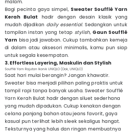
malam.
Bagi pecinta gaya simpel,
Sweater Soufflé Yarn
Kerah Bulat
hadir dengan desain klasik yang
mudah dijadikan
daily essential
. Sedangkan untuk
tampilan instan yang tetap
stylish
,
Gaun Soufflé
Yarn
bisa jadi jawaban. Cukup tambahkan kemeja
di dalam atau aksesori minimalis, kamu pun siap
untuk segala kesempatan.
3. Effortless Layering, Maskulin dan Stylish
Soufflé Yarn Rajutan Ikonik UNIQLO (Dok, UNIQLO)
Saat hari mulai berangin? Jangan khawatir.
Sweater bisa menjadi pilihan paling praktis untuk
tampil rapi tanpa banyak usaha. Sweater Soufflé
Yarn Kerah Bulat hadir dengan siluet sederhana
yang mudah dipadukan. Cukup kenakan dengan
celana panjang bahan atau jeans favorit, gaya
kasual pun terlihat lebih sleek sekaligus hangat.
Teksturnya yang halus dan ringan membuatnya