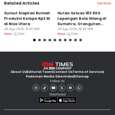
Related Articles
See More
Sumut Siapkan Rumah
Hutan Seluas 183.500
5
Produksi Kelapa Rp2 M
Lapangan Bola Hilang di
S
di Nias Utara
Sumatra, Orangutan
P
08 Agu 2026, 19:30 WIB
Tertekan
08 Agu 2026, 18:45 WIB
08
Polls
Polls
News
News
Ne
About Us
Editorial Team
Contact Us
Terms of Services
Pedoman Media Siber
Index
Sitemap
Follow Us
Download