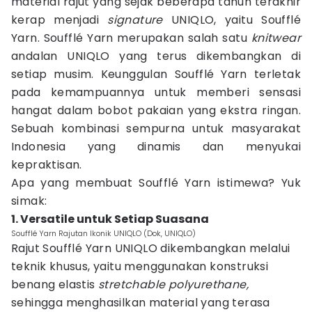
material rajut yang sejak beberapa tahun terakhir
kerap menjadi
signature
UNIQLO, yaitu Soufflé
Yarn. Soufflé Yarn merupakan salah satu
knitwear
andalan UNIQLO yang terus dikembangkan di
setiap musim. Keunggulan Soufflé Yarn terletak
pada kemampuannya untuk memberi sensasi
hangat dalam bobot pakaian yang ekstra ringan.
Sebuah kombinasi sempurna untuk masyarakat
Indonesia yang dinamis dan menyukai
kepraktisan.
Apa yang membuat Soufflé Yarn istimewa? Yuk
simak:
1. Versatile untuk Setiap Suasana
Soufflé Yarn Rajutan Ikonik UNIQLO (Dok, UNIQLO)
Rajut Soufflé Yarn UNIQLO dikembangkan melalui
teknik khusus, yaitu menggunakan konstruksi
benang elastis
stretchable polyurethane,
sehingga menghasilkan material yang terasa