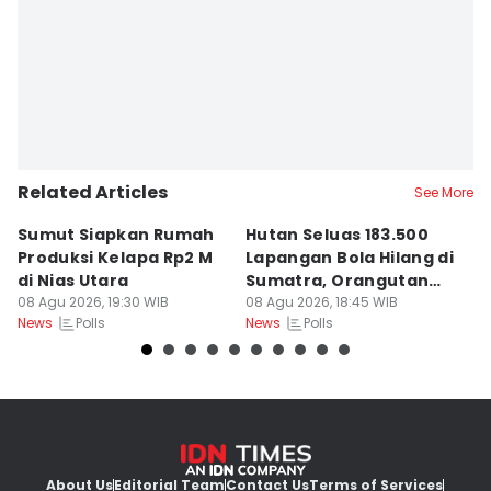
Editor
Doni Hermawan
Related Articles
See More
Sumut Siapkan Rumah
Hutan Seluas 183.500
5
Produksi Kelapa Rp2 M
Lapangan Bola Hilang di
S
di Nias Utara
Sumatra, Orangutan
P
08 Agu 2026, 19:30 WIB
Tertekan
08 Agu 2026, 18:45 WIB
08
Polls
Polls
News
News
Ne
About Us
Editorial Team
Contact Us
Terms of Services