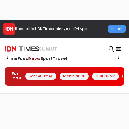
Baca artikel
IDN Times
lainnya di IDN App
Install
SUMUT
Home
Food
News
Sport
Travel
For
Soccer Times
Iklanin di IDN
INSIDENESIA
#
You