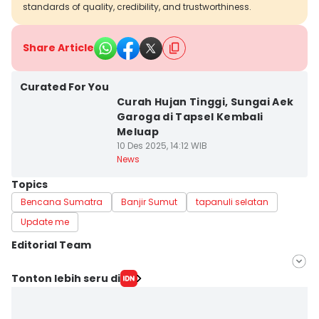
standards of quality, credibility, and trustworthiness.
Share Article
Curated For You
Curah Hujan Tinggi, Sungai Aek
Garoga di Tapsel Kembali
Meluap
10 Des 2025, 14:12 WIB
News
Topics
Bencana Sumatra
Banjir Sumut
tapanuli selatan
Update me
Editorial Team
Editor
Tonton lebih seru di
Arifin Al Alamudi