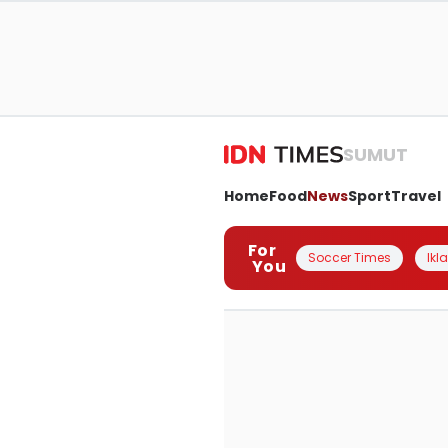
SUMUT
Home
Food
News
Sport
Travel
For
Soccer Times
Ikl
You