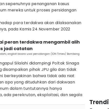
an sepenuhnya penanganan kasus
kum mereka untuk proses persidangan
rhadap para terdakwa akan dilaksanakan
tnya, pada Kamis 24 November 2022
lai peran terdakwa mengambil alih
s jadi catatan
lahi, angkat bicara usai persidangan (IDN Times/ Bambang
apul Silalahi didampingi Poltak Sinaga
 disampaikan pihak JPU gila dan tidak
mi berkeyakinan bahwa tidak ada niat
an apa yang dituduhkan dari dakwaan
 umum dalam tuntutannya hanya
ja, ada perekrutan, eksploitasi, dan segala
Trend