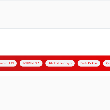
anin di IDN
INSIDENESIA
#LokalBerdaya
Profil Dokter
Qu