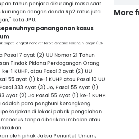
apan tahun penjara dikurangi masa saat
More 
 kurungan dengan denda Rp2 ratus juta
gan," kata JPU.
 sepenuhnya pananganan kasus
kum
k bupati langkat nonaktif Terbit Rencana Perangin-angin (IDN
 Pasal 7 ayat (2) UU Nomor 21 Tahun
san Tindak Pidana Perdagangan Orang
 ke-1 KUHP, atau Pasal 2 ayat (2) UU
al 55 ayat (1) ke-1 KUHP atau Pasal 10 UU
asal 333 Ayat (3) Jo, Pasal 55 Ayat (1)
3 Ayat (2) Jo Pasal 55 Ayat (1) ke-1 KUHP.
 adalah para penghuni kerangkeng
pekerjakan di lokasi pabrik pengolahan
s-menerus tanpa diberikan imbalan atau
ilakukan.
kan oleh pihak Jaksa Penuntut Umum,