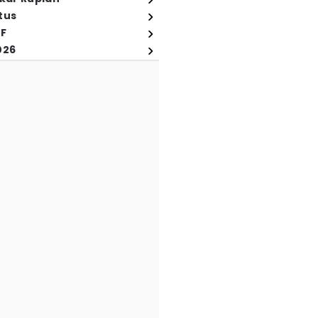
tus
FF
026