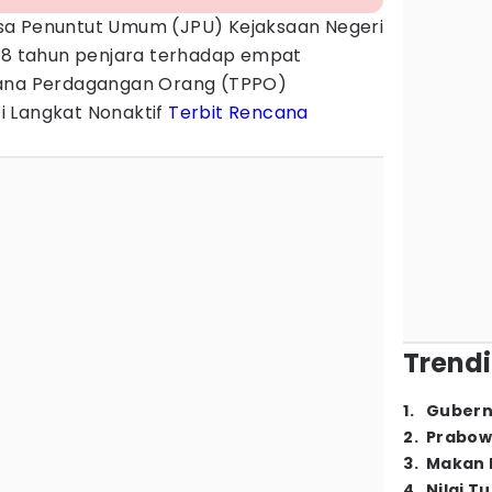
sa Penuntut Umum (JPU) Kejaksaan Negeri
t 8 tahun penjara terhadap empat
dana Perdagangan Orang (TPPO)
i Langkat Nonaktif
Terbit Rencana
Trendi
1
.
Gubern
2
.
Prabow
3
.
Makan B
4
.
Nilai T