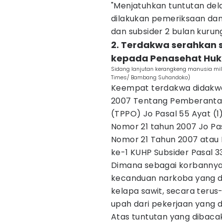
"Menjatuhkan tuntutan del
dilakukan pemeriksaan dan
dan subsider 2 bulan kurun
2. Terdakwa serahkan
kepada Penasehat Hu
Sidang lanjutan kerangkeng manusia mili
Times/ Bambang Suhandoko)
Keempat terdakwa didakwa
2007 Tentang Pemberanta
(TPPO) Jo Pasal 55 Ayat (1)
Nomor 21 tahun 2007 Jo Pas
Nomor 21 Tahun 2007 atau P
ke-1 KUHP Subsider Pasal 33
Dimana sebagai korbannya
kecanduan narkoba yang di
kelapa sawit, secara teru
upah dari pekerjaan yang d
Atas tuntutan yang dibaca