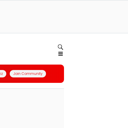
iz
Join Community