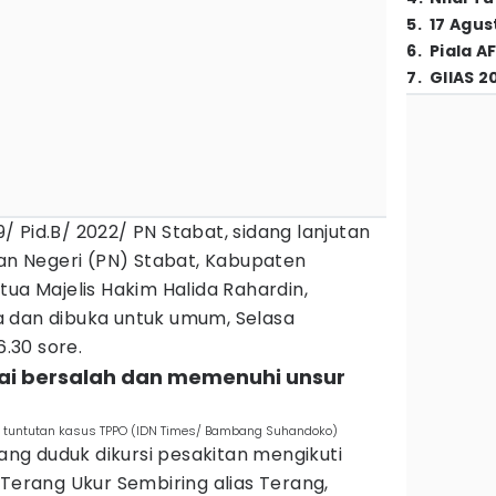
5
.
17 Agus
6
.
Piala A
7
.
GIIAS 2
 Pid.B/ 2022/ PN Stabat, sidang lanjutan
lan Negeri (PN) Stabat, Kabupaten
tua Majelis Hakim Halida Rahardin,
 dan dibuka untuk umum, Selasa
6.30 sore.
lai bersalah dan memenuhi unsur
tuntutan kasus TPPO (IDN Times/ Bambang Suhandoko)
g duduk dikursi pesakitan mengikuti
 Terang Ukur Sembiring alias Terang,