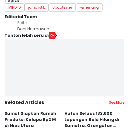
Topics
MIND ID
jurnalistik
Update me
Pemenang
Editorial Team
Editor
Doni Hermawan
Tonton lebih seru di
Related Articles
See More
Sumut Siapkan Rumah
Hutan Seluas 183.500
5
Produksi Kelapa Rp2 M
Lapangan Bola Hilang di
S
di Nias Utara
Sumatra, Orangutan
P