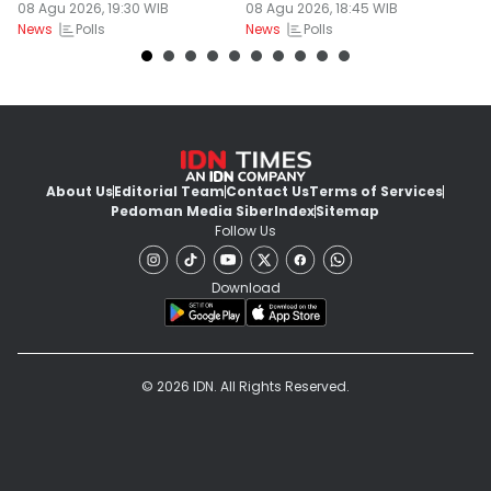
08 Agu 2026, 19:30 WIB
Tertekan
08 Agu 2026, 18:45 WIB
08
Polls
Polls
News
News
Ne
About Us
Editorial Team
Contact Us
Terms of Services
Pedoman Media Siber
Index
Sitemap
Follow Us
Download
© 2026 IDN. All Rights Reserved.