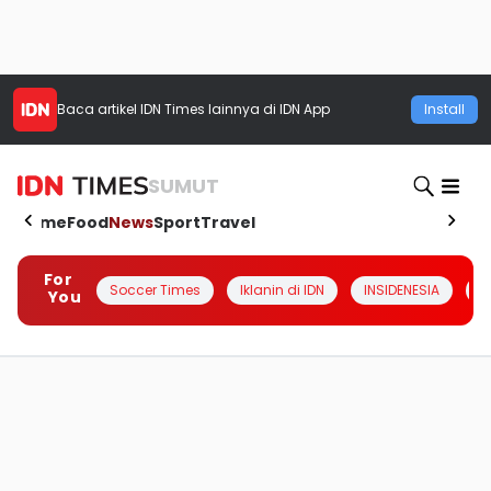
Baca artikel
IDN Times
lainnya di IDN App
Install
SUMUT
Home
Food
News
Sport
Travel
For
Soccer Times
Iklanin di IDN
INSIDENESIA
#
You