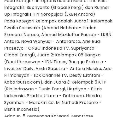
Pada Kategori Infografis adalah Best of the Best
Infografis: Supriyanto (Global Energi) dan Runner
Up Infografis: Tri Noropujadi (LKBN Antara)
Pada kategori kelompok adalah Juara 1: Kelompok
Ewako Sorowako (Ahmad Nabhani - Harian
Ekonomi Neraca, Ahmad Muzdaffar Fauzan - LKBN
Antara, Nova Wahyudi - Antarafoto, Arie Budi
Prasetyo - CNBC Indonesia TV, Supriyanto -
Global Energi), Juara 2: Kelompok 08 Bangka
(Doni Hermawan - IDN Times, Rangga Prakoso -
Investor Daily, Andri Saputra - Antara Maluku, Ade
Firmansyah - IDX Channel TV, Desty Luthfani -
Kabarbursa.com), dan Juara 3: Kelompok 5 KTP
(Rio Indrawan - Dunia Energi, Herdiyan - Bisnis
Indonesia, Pradita Utama - Detikcom, Hendra
Syamhari - Masakini.co, M. Nurhadi Pratomo -
Bisnis Indonesia)
Adapun, 5 Pemenang Kategori Reportase