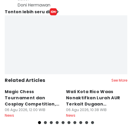
Doni Hermawan
Tonton lebih seru di
Related Articles
See More
Magic Chess
Wali Kota Rico Waas
B
Tournament dan
Nonaktifkan Lurah AUR
S
Cosplay Competition,
Terkait Dugaan
B
Catat Tanggalnya
06 Agu 2026, 12:00 WIB
Pungutan Liar
06 Agu 2026, 10:38 WIB
P
06
News
News
Ne