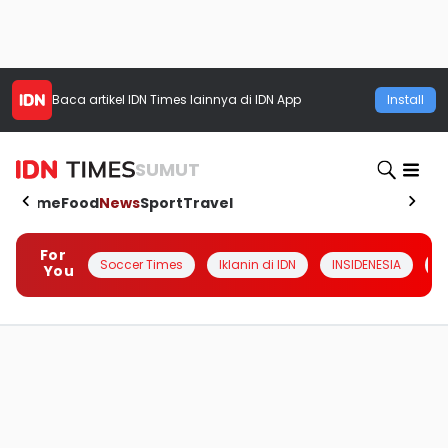
Baca artikel
IDN Times
lainnya di IDN App
Install
SUMUT
Home
Food
News
Sport
Travel
For
Soccer Times
Iklanin di IDN
INSIDENESIA
#
You