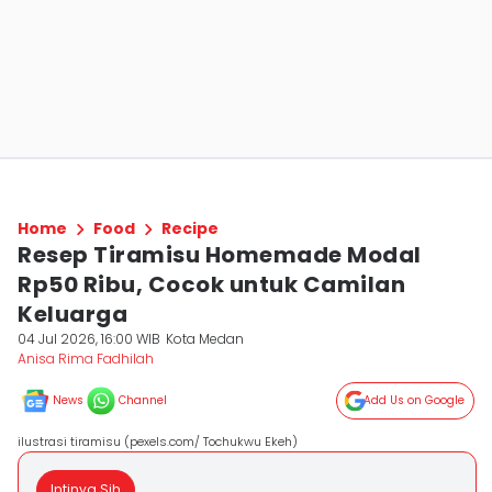
Home
Food
Recipe
Resep Tiramisu Homemade Modal
Rp50 Ribu, Cocok untuk Camilan
Keluarga
04 Jul 2026, 16:00 WIB
Kota Medan
Anisa Rima Fadhilah
News
Channel
Add Us on Google
ilustrasi tiramisu (pexels.com/ Tochukwu Ekeh)
Intinya Sih