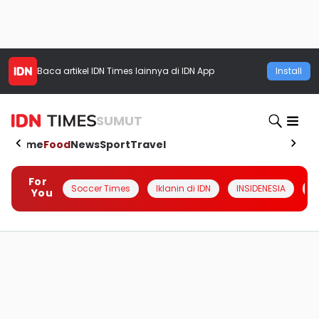
Baca artikel
IDN Times
lainnya di IDN App
Install
SUMUT
Home
Food
News
Sport
Travel
For
Soccer Times
Iklanin di IDN
INSIDENESIA
#
You