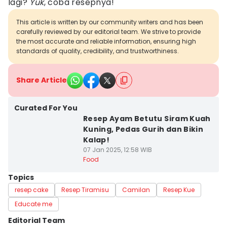
lagi?
Yuk
, coba resepnya!
This article is written by our community writers and has been
carefully reviewed by our editorial team. We strive to provide
the most accurate and reliable information, ensuring high
standards of quality, credibility, and trustworthiness.
Share Article
Curated For You
Resep Ayam Betutu Siram Kuah
Kuning, Pedas Gurih dan Bikin
Kalap!
07 Jan 2025, 12:58 WIB
Food
Topics
resep cake
Resep Tiramisu
Camilan
Resep Kue
Educate me
Editorial Team