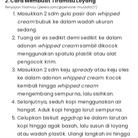
2. Cara Membuat Tiramisu Loyang
Penyajian Tiramisu (pexels.com/@pervane-mustafa27)
Masukkan 2 sdm gula pasir dan
whipped
cream
bubuk ke dalam wadah ukuran
sedang.
Tuang air es sedikit demi sedikit ke dalam
adonan
whipped cream
sambil dikocok
menggunakan spatula plastik atau alat
pengocok krim.
Masukkan 2 sdm keju
spready
atau keju oles
ke dalam adonan
whipped cream
. Kocok
kembali hingga
whipped cream
mengembang sempurna, lalu sisihkan.
Selanjutnya, seduh kopi menggunakan air
hangat. Aduk kopi hingga larut sempurna.
Celupkan biskuit
eggdrop
ke dalam larutan
kopi hingga agak basah, lalu susun di loyang
atau wadah plastik. Ulangi langkah ini hingga