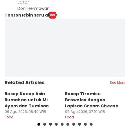
Editor
Doni Hermawan
Tonton lebih seru di
Related Articles
See More
Resep Kecap Asin
Resep Tiramisu
5
Rumahan untuk Mi
Brownies dengan
S
Ayam dan Tumisan
Lapisan Cream Cheese
P
06 Agu 2026, 08:40 WIB
05 Agu 2026, 07:10 WIB
04
Food
Food
Fo