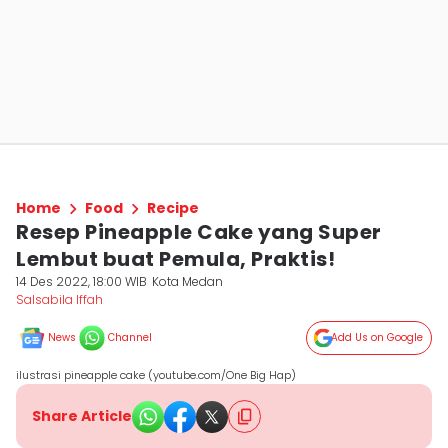
Home
Food
Recipe
Resep Pineapple Cake yang Super
Lembut buat Pemula, Praktis!
14 Des 2022, 18:00 WIB
Kota Medan
Salsabila Iffah
News
Channel
Add Us on Google
ilustrasi pineapple cake (youtube.com/One Big Hap)
Share Article