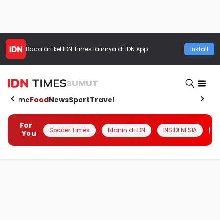
Baca artikel
IDN Times
lainnya di IDN App
Install
SUMUT
Home
Food
News
Sport
Travel
For
Soccer Times
Iklanin di IDN
INSIDENESIA
#
You