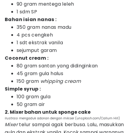
90 gram mentega leleh
1 sdm SP
Bahan isian nanas :
350 gram nanas madu
4 pcs cengkeh
1 sdt ekstrak vanila
sejumput garam
Coconut cream :
80 gram santan yang didinginkan
45 gram gula halus
150 gram
whipping cream
Simple syrup :
100 gram gula
50 gram air
2. Mixer bahan untuk sponge cake
ilustrasi mengaduk adonan dengan mikser (unsplash.com/Callum Hill)
Mixer
telur sampai agak berbusa. Lalu, masukkan
gula dan ekstrak vanila. Kocok sampai warnanya