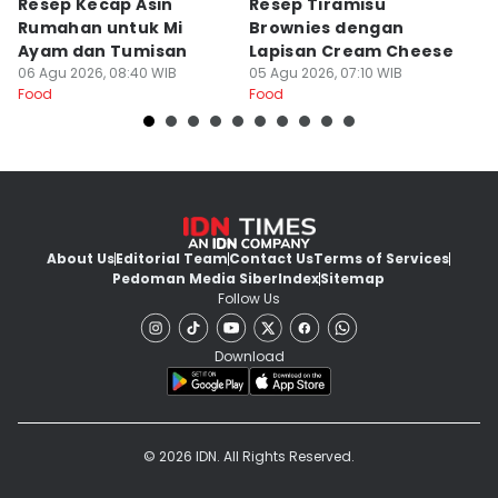
Resep Kecap Asin
Resep Tiramisu
5
Rumahan untuk Mi
Brownies dengan
S
Ayam dan Tumisan
Lapisan Cream Cheese
P
06 Agu 2026, 08:40 WIB
05 Agu 2026, 07:10 WIB
04
Food
Food
Fo
About Us
Editorial Team
Contact Us
Terms of Services
Pedoman Media Siber
Index
Sitemap
Follow Us
Download
© 2026 IDN. All Rights Reserved.