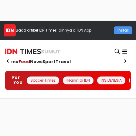
Baca artikel
IDN Times
lainnya di IDN App
Install
SUMUT
Home
Food
News
Sport
Travel
For
Soccer Times
Iklanin di IDN
INSIDENESIA
#
You