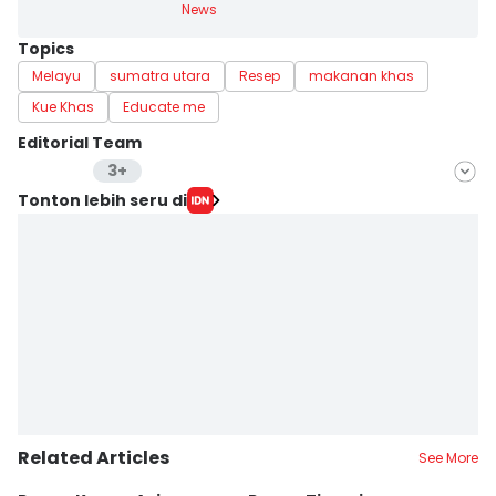
News
Topics
Melayu
sumatra utara
Resep
makanan khas
Kue Khas
Educate me
Editorial Team
3+
Editor
Tonton lebih seru di
Arifin Al Alamudi
Editor
Doni Hermawan
Editor
Eva Nurazizah
Related Articles
See More