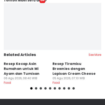
Tonton lebih seru di
Related Articles
See More
Resep Kecap Asin
Resep Tiramisu
5
Rumahan untuk Mi
Brownies dengan
S
Ayam dan Tumisan
Lapisan Cream Cheese
P
06 Agu 2026, 08:40 WIB
05 Agu 2026, 07:10 WIB
04
Food
Food
Fo