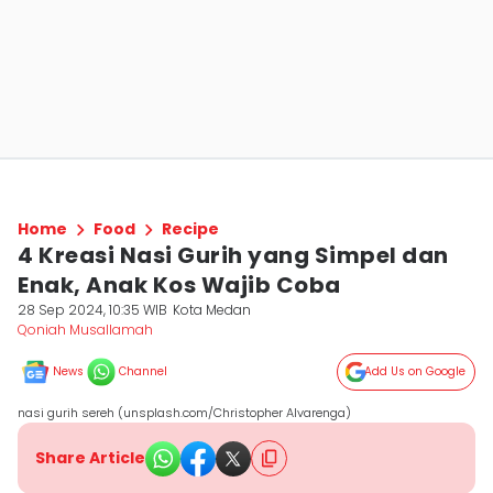
Home
Food
Recipe
4 Kreasi Nasi Gurih yang Simpel dan
Enak, Anak Kos Wajib Coba
28 Sep 2024, 10:35 WIB
Kota Medan
Qoniah Musallamah
News
Channel
Add Us on Google
nasi gurih sereh (unsplash.com/Christopher Alvarenga)
Share Article