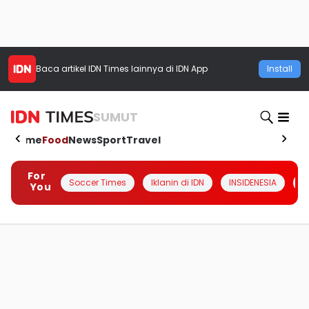
Baca artikel
IDN Times
lainnya di IDN App
Install
SUMUT
Home
Food
News
Sport
Travel
For
Soccer Times
Iklanin di IDN
INSIDENESIA
#
You