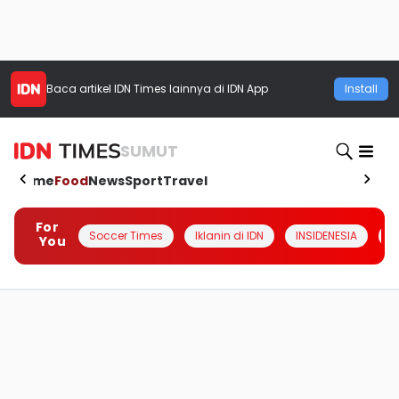
Baca artikel
IDN Times
lainnya di IDN App
Install
SUMUT
Home
Food
News
Sport
Travel
For
Soccer Times
Iklanin di IDN
INSIDENESIA
#
You