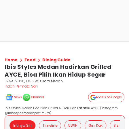
Home
Food
Dining Guide
Ibis Styles Medan Hadirkan Grilled
AYCE, Bisa Pilih Ikan Hidup Segar
15 Mei 2026, 13:35 WIB
Kota Medan
Indah Permata Sari
News
Channel
Add Us on Google
Ibis Styles Medan Hadirkan Grilled All You Can Eat atau AYCE (Instagram
@ibisstylesmedanpattimura)
Intinya Sih
Timeline
5W1H
Gini Kak
Sisi Posit