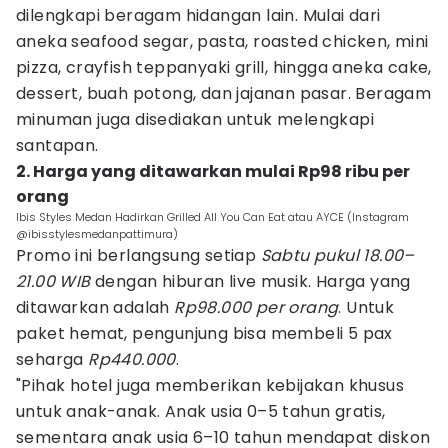
dilengkapi beragam hidangan lain. Mulai dari
aneka seafood segar, pasta, roasted chicken, mini
pizza, crayfish teppanyaki grill, hingga aneka cake,
dessert, buah potong, dan jajanan pasar. Beragam
minuman juga disediakan untuk melengkapi
santapan.
2. Harga yang ditawarkan mulai Rp98 ribu per
orang
Ibis Styles Medan Hadirkan Grilled All You Can Eat atau AYCE (Instagram
@ibisstylesmedanpattimura)
Promo ini berlangsung setiap
Sabtu pukul 18.00–
21.00 WIB
dengan hiburan live musik. Harga yang
ditawarkan adalah
Rp98.000 per orang
. Untuk
paket hemat, pengunjung bisa membeli 5 pax
seharga
Rp440.000
.
"Pihak hotel juga memberikan kebijakan khusus
untuk anak-anak. Anak usia 0–5 tahun gratis,
sementara anak usia 6–10 tahun mendapat diskon