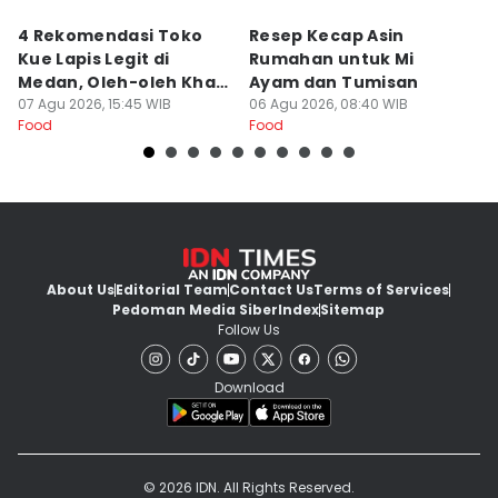
4 Rekomendasi Toko
Resep Kecap Asin
R
Kue Lapis Legit di
Rumahan untuk Mi
B
Medan, Oleh-oleh Khas
Ayam dan Tumisan
L
Sumut
07 Agu 2026, 15:45 WIB
06 Agu 2026, 08:40 WIB
05
Food
Food
Fo
About Us
Editorial Team
Contact Us
Terms of Services
Pedoman Media Siber
Index
Sitemap
Follow Us
Download
© 2026 IDN. All Rights Reserved.