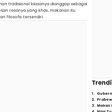
nan tradisional biasanya dianggap sebagai
elain rasanya yang khas, makanan itu
 filosofis tersendiri.
Trendi
1
.
Gubern
2
.
Prabow
3
.
Makan B
4
.
Nilai T