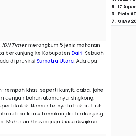
5
.
17 Agus
6
.
Piala A
7
.
GIIAS 2
,
IDN Times
merangkum 5 jenis makanan
ika berkunjung ke Kabupaten
Dairi
. Sebuah
da di provinsi
Sumatra Utara
. Ada apa
-rempah khas, seperti kunyit, cabai, jahe,
am dengan bahan utamanya, singkong.
seperti kolak. Namun ternyata bukan. Unik
tu ini bisa kamu temukan jika berkunjung
. Makanan khas ini juga biasa disajikan