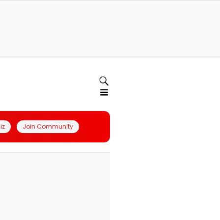
iz
Join Community