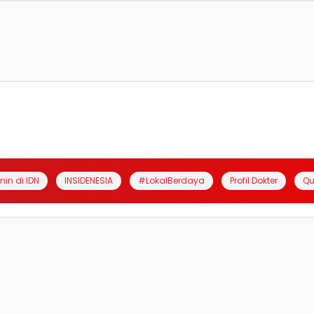
anin di IDN
INSIDENESIA
#LokalBerdaya
Profil Dokter
Qu