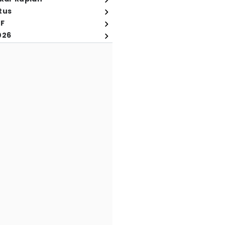
tus
FF
026