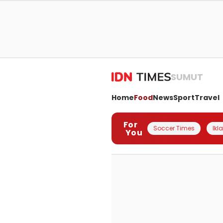
SUMUT
Home
Food
News
Sport
Travel
For
Soccer Times
Ikl
You