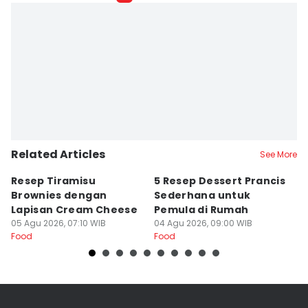
Related Articles
See More
Resep Tiramisu
5 Resep Dessert Prancis
R
Brownies dengan
Sederhana untuk
L
Lapisan Cream Cheese
Pemula di Rumah
T
05 Agu 2026, 07:10 WIB
04 Agu 2026, 09:00 WIB
03
Food
Food
Fo