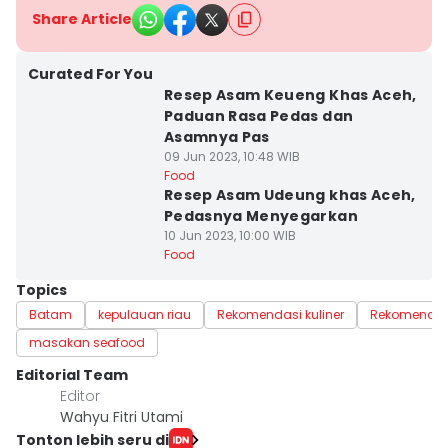
Share Article
Curated For You
Resep Asam Keueng Khas Aceh,
Paduan Rasa Pedas dan
Asamnya Pas
09 Jun 2023, 10:48 WIB
Food
Resep Asam Udeung khas Aceh,
Pedasnya Menyegarkan
10 Jun 2023, 10:00 WIB
Food
Topics
Batam
kepulauan riau
Rekomendasi kuliner
Rekomendas
masakan seafood
Editorial Team
Editor
Wahyu Fitri Utami
Tonton lebih seru di