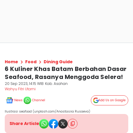
Home
Food
Dining Guide
6 Kuliner Khas Batam Berbahan Dasar
Seafood, Rasanya Menggoda Selera!
20 Sep 2023, 14:15 WIB
Kab. Asahan
Wahyu Fitri Utami
News
Channel
Add Us on Google
Ilustrasi seafood (unplash.com/Anastasiia Rusaeva)
Share Article