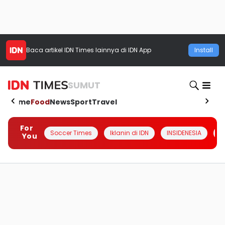
Baca artikel
IDN Times
lainnya di IDN App
Install
SUMUT
Home
Food
News
Sport
Travel
For
Soccer Times
Iklanin di IDN
INSIDENESIA
#
You