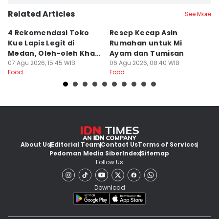
Related Articles
See More
4 Rekomendasi Toko
Resep Kecap Asin
R
Kue Lapis Legit di
Rumahan untuk Mi
B
Medan, Oleh-oleh Khas
Ayam dan Tumisan
L
Sumut
07 Agu 2026, 15:45 WIB
06 Agu 2026, 08:40 WIB
05
Food
Food
Fo
About Us
Editorial Team
Contact Us
Terms of Services
Pedoman Media Siber
Index
Sitemap
Follow Us
Download