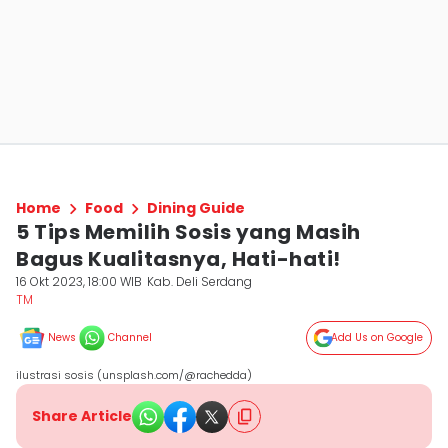
Home
Food
Dining Guide
5 Tips Memilih Sosis yang Masih
Bagus Kualitasnya, Hati-hati!
16 Okt 2023, 18:00 WIB
Kab. Deli Serdang
TM
News
Channel
Add Us on Google
ilustrasi sosis (unsplash.com/@rachedda)
Share Article