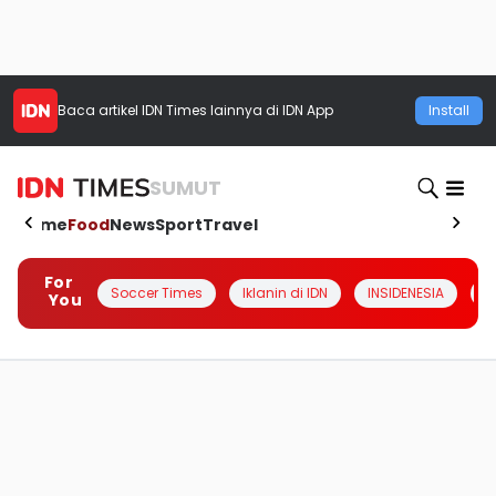
Baca artikel
IDN Times
lainnya di IDN App
Install
SUMUT
Home
Food
News
Sport
Travel
For
Soccer Times
Iklanin di IDN
INSIDENESIA
#
You