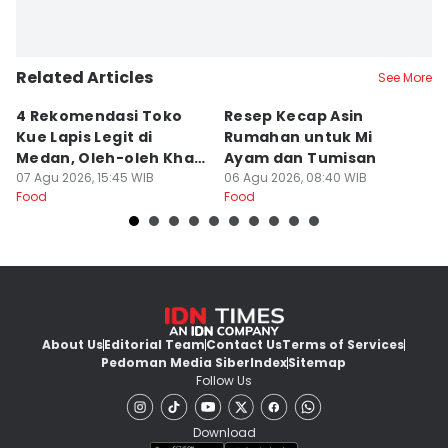
Related Articles
See More
4 Rekomendasi Toko
Resep Kecap Asin
R
Kue Lapis Legit di
Rumahan untuk Mi
B
Medan, Oleh-oleh Khas
Ayam dan Tumisan
L
Sumut
07 Agu 2026, 15:45 WIB
06 Agu 2026, 08:40 WIB
05
Food
Food
Fo
About Us
Editorial Team
Contact Us
Terms of Services
Pedoman Media Siber
Index
Sitemap
Follow Us
Download