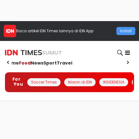
Baca artikel
IDN Times
lainnya di IDN App
Install
SUMUT
Home
Food
News
Sport
Travel
For
Soccer Times
Iklanin di IDN
INSIDENESIA
#
You