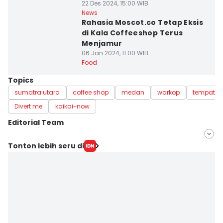
22 Des 2024, 15:00 WIB
News
Rahasia Moscot.co Tetap Eksis
di Kala Coffeeshop Terus
Menjamur
06 Jan 2024, 11:00 WIB
Food
Topics
sumatra utara
coffee shop
medan
warkop
tempat n
Divert me
kaikai-now
Editorial Team
Editor
Tonton lebih seru di
Mayang Ulfah Narimanda
Editor
Doni Hermawan