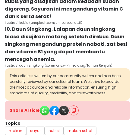
kubis yang disajikan dalam keadaan sudah
digoreng. Sayuran ini mengandung vitamin C
dan K serta serat!
ilustrasi kubis (unsplash.com/shilpa poonattil)
10. Daun Singkong, Lalapan daun singkong
biasa disajikan matang setelah direbus. Daun
singkong mengandung protein nabati, zat besi
dan vitamin B1 yang dapat membantu
mencegah anemia.
ilustrasi daun singkong (commons.wikimedia.org/Taman Renyah)
This article is written by our community writers and has been
carefully reviewed by our editorial team. We strive to provide
the most accurate and reliable information, ensuring high
standards of quality, credibility, and trustworthiness.
Share Article
Topics
makan
sayur
nutrisi
makan sehat