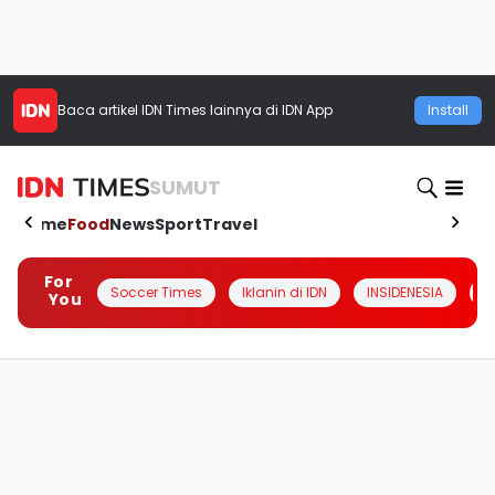
Baca artikel
IDN Times
lainnya di IDN App
Install
SUMUT
Home
Food
News
Sport
Travel
For
Soccer Times
Iklanin di IDN
INSIDENESIA
#
You