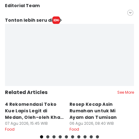
Editorial Team
Editor
Tonton lebih seru di
Arifin Al Alamudi
Editor
Doni Hermawan
Related Articles
See More
4 Rekomendasi Toko
Resep Kecap Asin
R
Kue Lapis Legit di
Rumahan untuk Mi
B
Medan, Oleh-oleh Khas
Ayam dan Tumisan
L
Sumut
07 Agu 2026, 15:45 WIB
06 Agu 2026, 08:40 WIB
05
Food
Food
Fo