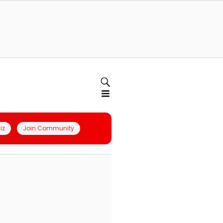
iz
Join Community