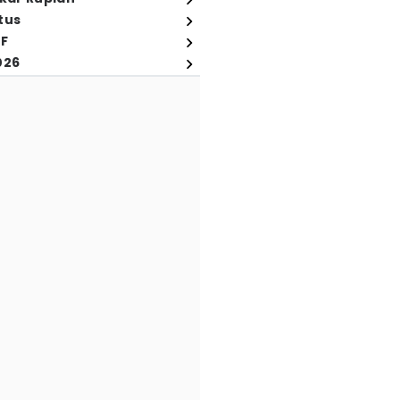
tus
FF
026