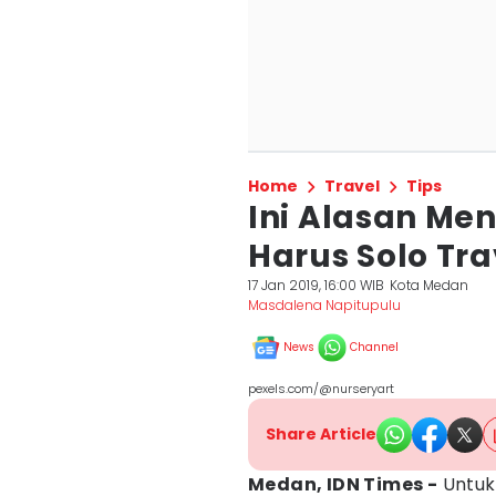
Home
Travel
Tips
Ini Alasan Me
Harus Solo Tra
17 Jan 2019, 16:00 WIB
Kota Medan
Masdalena Napitupulu
News
Channel
pexels.com/@nurseryart
Share Article
Medan, IDN Times -
Untuk