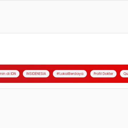
anin di IDN
INSIDENESIA
#LokalBerdaya
Profil Dokter
Qu