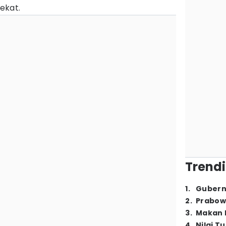
ekat.
Trendi
1
.
Gubern
2
.
Prabow
3
.
Makan B
4
.
Nilai T