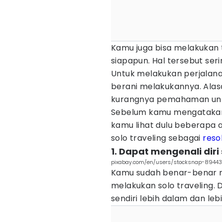
Kamu juga bisa melakukan t
siapapun. Hal tersebut seri
Untuk melakukan perjalan
berani melakukannya. Alasa
kurangnya pemahaman unt
Sebelum kamu mengatakan
kamu lihat dulu beberapa
solo traveling sebagai
reso
1. Dapat mengenali diri 
pixabay.com/en/users/stocksnap-8944
Kamu sudah benar-benar m
melakukan solo traveling. 
sendiri lebih dalam dan leb