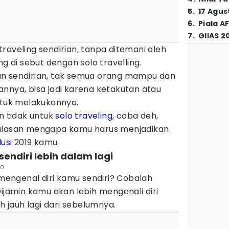
5
.
17 Agus
6
.
Piala A
7
.
GIIAS 2
raveling sendirian, tanpa ditemani oleh
ng di sebut dengan solo travelling.
an sendirian, tak semua orang mampu dan
nnya, bisa jadi karena ketakutan atau
uk melakukannya.
 tidak untuk
solo traveling
, coba deh,
 alasan mengapa kamu harus menjadikan
lusi
2019 kamu.
sendiri lebih dalam lagi
30
engenal diri kamu sendiri? Cobalah
Dijamin kamu akan lebih mengenali diri
ih jauh lagi dari sebelumnya.