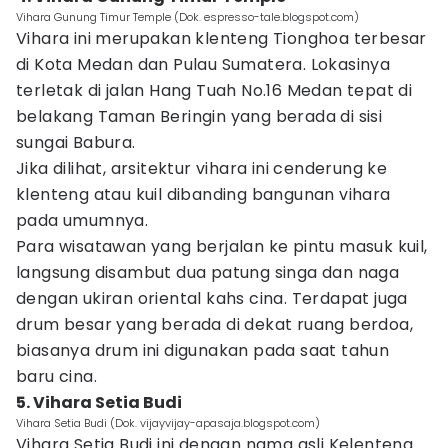
Vihara Gunung Timur Temple (Dok. espresso-tale.blogspot.com)
Vihara ini merupakan klenteng Tionghoa terbesar
di Kota Medan dan Pulau Sumatera. Lokasinya
terletak di jalan Hang Tuah No.16 Medan tepat di
belakang Taman Beringin yang berada di sisi
sungai Babura.
Jika dilihat, arsitektur vihara ini cenderung ke
klenteng atau kuil dibanding bangunan vihara
pada umumnya.
Para wisatawan yang berjalan ke pintu masuk kuil,
langsung disambut dua patung singa dan naga
dengan ukiran oriental kahs cina. Terdapat juga
drum besar yang berada di dekat ruang berdoa,
biasanya drum ini digunakan pada saat tahun
baru cina.
5. Vihara Setia Budi
Vihara Setia Budi (Dok. vijayvijay-apasaja.blogspot.com)
Vihara Setia Budi ini dengan nama asli Kelenteng