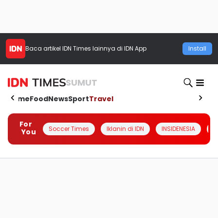
Baca artikel
IDN Times
lainnya di IDN App
Install
SUMUT
Home
Food
News
Sport
Travel
For
Soccer Times
Iklanin di IDN
INSIDENESIA
#
You