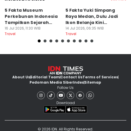
5 Fakta Museum
5 Fakta Yuki Simpang
5 
Perkebunan Indonesia
Raya Medan, Dulu Jadi
u
Tampilkan Sejarah
Ikon Belanja Kini
P
Tanah Deli
16 Jul 2026, 11:30 WIB
Ditinggalkan
14 Jul 2026, 06:35 WIB
09
Travel
Travel
Tr
About Us
Editorial Team
Contact Us
Terms of Services
Pedoman Media Siber
Index
Sitemap
Follow Us
Download
© 2026 IDN. All Rights Reserved.