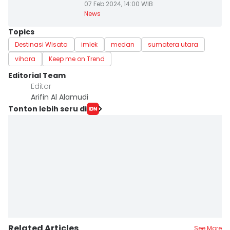
07 Feb 2024, 14:00 WIB
News
Topics
Destinasi Wisata
imlek
medan
sumatera utara
vihara
Keep me on Trend
Editorial Team
Editor
Arifin Al Alamudi
Tonton lebih seru di
Related Articles
See More