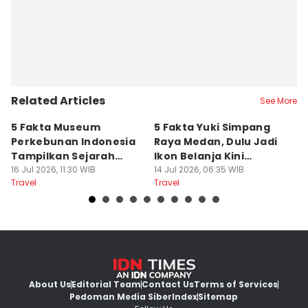
Related Articles
See More
5 Fakta Museum
5 Fakta Yuki Simpang
5 
Perkebunan Indonesia
Raya Medan, Dulu Jadi
u
Tampilkan Sejarah
Ikon Belanja Kini
P
Tanah Deli
16 Jul 2026, 11:30 WIB
Ditinggalkan
14 Jul 2026, 06:35 WIB
09
Travel
Travel
Tr
About Us
Editorial Team
Contact Us
Terms of Services
Pedoman Media Siber
Index
Sitemap