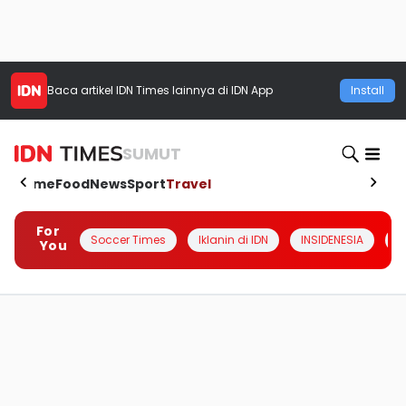
Baca artikel
IDN Times
lainnya di IDN App
Install
SUMUT
Home
Food
News
Sport
Travel
For
Soccer Times
Iklanin di IDN
INSIDENESIA
#
You