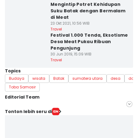
Mengintip Potret Kehidupan
Suku Batak dengan Bermalam
di Meat
23 Okt 2021, 10:56 WIB
Travel
Festival 1.000 Tenda, Eksotisme
Desa Meat Pukau Ribuan
Pengunjung
30 Jun 2019, 15:09 WIB
Travel
Topics
Budaya
wisata
Batak
sumatera utara
desa
dana
Toba Samosir
Editorial Team
Editor
Tonton lebih seru di
Prayugo Utomo
Editor
Doni Hermawan