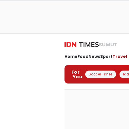
SUMUT
Home
Food
News
Sport
Travel
For
Soccer Times
Ikl
You