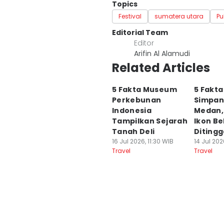
Topics
Festival
sumatera utara
Pu
Editorial Team
Editor
Arifin Al Alamudi
Related Articles
5 Fakta Museum
5 Fakta
Perkebunan
Simpan
Indonesia
Medan, 
Tampilkan Sejarah
Ikon Be
Tanah Deli
Diting
16 Jul 2026, 11:30 WIB
14 Jul 202
Travel
Travel