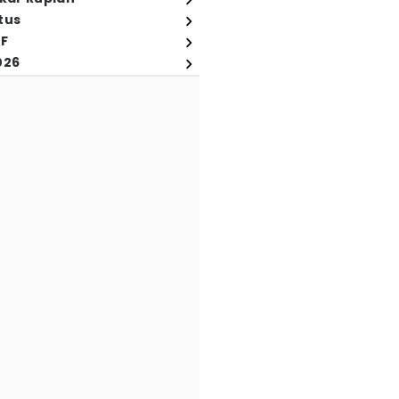
tus
FF
026