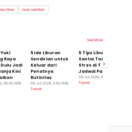
lau Nias
nias selatan
See More
 Yuki
5 Ide Liburan
5 Tips Liburan
5
g Raya
Sendirian untuk
Santai Tanpa
Ho
Dulu Jadi
Keluar dari
Stres di Tengah
M
lanja Kini
Penatnya
Jadwal Padat
R
galkan
Rutinitas
09 Jul 2026, 10:15 WIB
29
Travel
Tr
6, 06:35 WIB
09 Jul 2026, 11:50 WIB
Travel