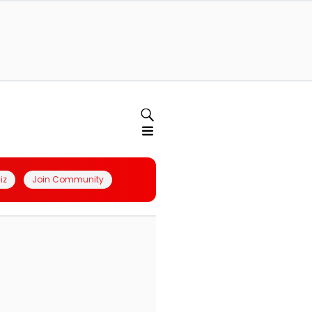
iz
Join Community