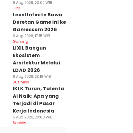
6 Aug 2026, 20:02 WIB
Film
Level Infinite Bawa
Deretan Game Ini ke
Gamescom 2026
6 Aug 2026, 17:15 WIB
Gaming
LIXIL Bangun
 Rekomendasi
Wisata Religi ke
Butuh Ide Libura
Ekosistem
tel Favorit di
Kompleks
Bersama Anak?
Arsitektur Melalui
edan dengan Sisi
Pemakaman, Ini 6
Coba 5 Aktivitas
LDAD 2026
ahasianya
Etika yang Wajib
Seru Ini!
6 Aug 2026, 23:18 WIB
 Jun 2026, 09:50 WIB
Diketahui
28 Jun 2026, 22:12 WIB
Business
avel
Travel
28 Jun 2026, 22:18 WIB
IKLK Turun, Talenta
Travel
AI Naik: Apa yang
Terjadi di Pasar
Kerja Indonesia
6 Aug 2026, 20:00 WIB
Society