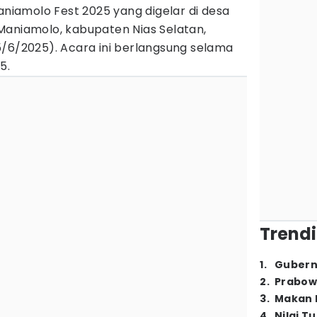
iamolo Fest 2025 yang digelar di desa
Maniamolo, kabupaten Nias Selatan,
15/6/2025). Acara ini berlangsung selama
5.
Trendi
1
.
Gubern
2
.
Prabow
3
.
Makan B
4
.
Nilai T