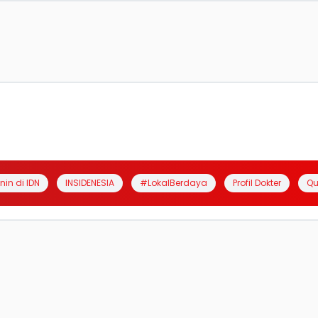
anin di IDN
INSIDENESIA
#LokalBerdaya
Profil Dokter
Qu