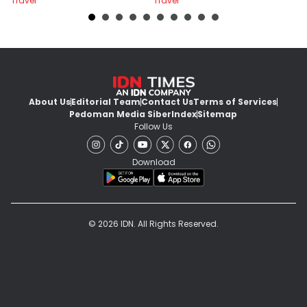
Travel
Travel
Tr
About Us
Editorial Team
Contact Us
Terms of Services
Pedoman Media Siber
Index
Sitemap
Follow Us
Download
© 2026 IDN. All Rights Reserved.