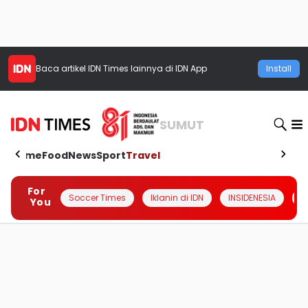
Baca artikel
IDN Times
lainnya di IDN App
Install
SUMUT
Home
Food
News
Sport
Travel
For
Soccer Times
Iklanin di IDN
INSIDENESIA
#
You