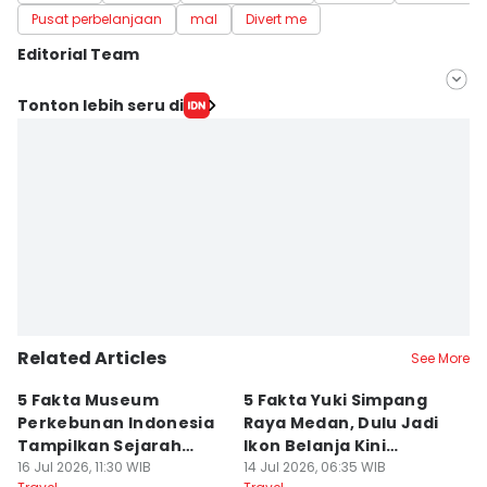
Pusat perbelanjaan
mal
Divert me
Editorial Team
Editor
Tonton lebih seru di
Masdalena Napitupulu
Editor
Doni Hermawan
Related Articles
See More
5 Fakta Museum
5 Fakta Yuki Simpang
5 
Perkebunan Indonesia
Raya Medan, Dulu Jadi
u
Tampilkan Sejarah
Ikon Belanja Kini
P
Tanah Deli
16 Jul 2026, 11:30 WIB
Ditinggalkan
14 Jul 2026, 06:35 WIB
09