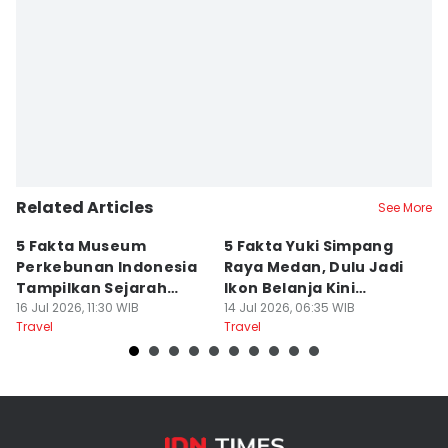
Editor
Stella Azasya
Related Articles
See More
5 Fakta Museum
5 Fakta Yuki Simpang
5 
Perkebunan Indonesia
Raya Medan, Dulu Jadi
u
Tampilkan Sejarah
Ikon Belanja Kini
P
Tanah Deli
16 Jul 2026, 11:30 WIB
Ditinggalkan
14 Jul 2026, 06:35 WIB
09
Travel
Travel
Tr