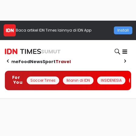
Baca artikel
IDN Times
lainnya di IDN App
Install
SUMUT
Home
Food
News
Sport
Travel
For
Soccer Times
Iklanin di IDN
INSIDENESIA
#
You