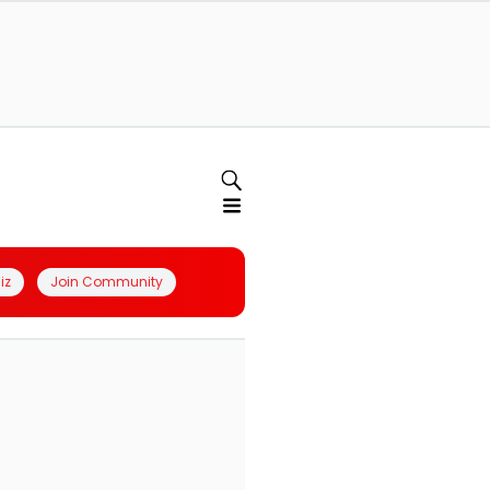
iz
Join Community