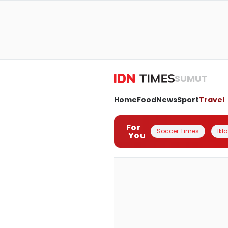
SUMUT
Home
Food
News
Sport
Travel
For
Soccer Times
Ikl
You