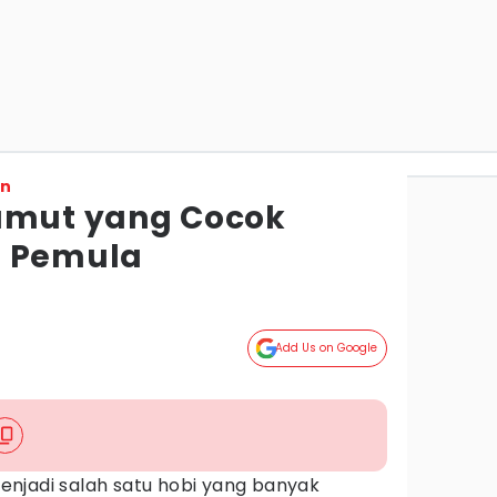
on
umut yang Cocok
i Pemula
Add Us on Google
)
njadi salah satu hobi yang banyak