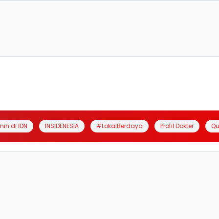
anin di IDN
INSIDENESIA
#LokalBerdaya
Profil Dokter
Qu