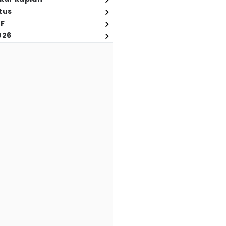
tus
FF
026