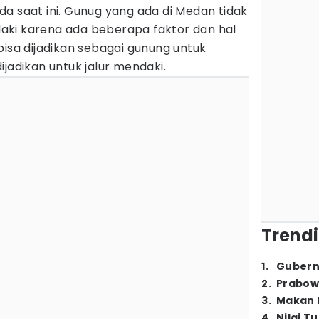
a saat ini. Gunug yang ada di Medan tidak
aki karena ada beberapa faktor dan hal
bisa dijadikan sebagai gunung untuk
ijadikan untuk jalur mendaki.
Trendi
1
.
Gubern
2
.
Prabow
3
.
Makan B
4
.
Nilai T