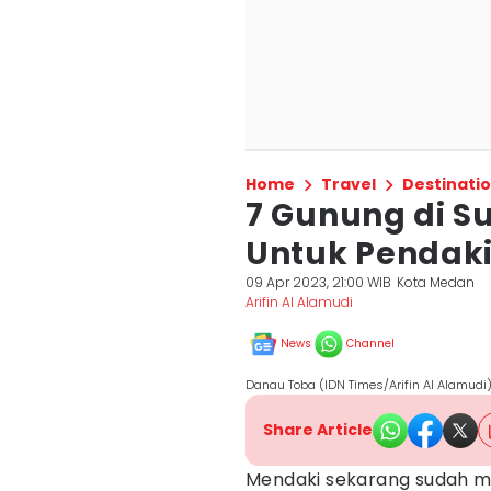
Home
Travel
Destinati
7 Gunung di S
Untuk Pendak
09 Apr 2023, 21:00 WIB
Kota Medan
Arifin Al Alamudi
News
Channel
Danau Toba (IDN Times/Arifin Al Alamudi
Share Article
Mendaki sekarang sudah me