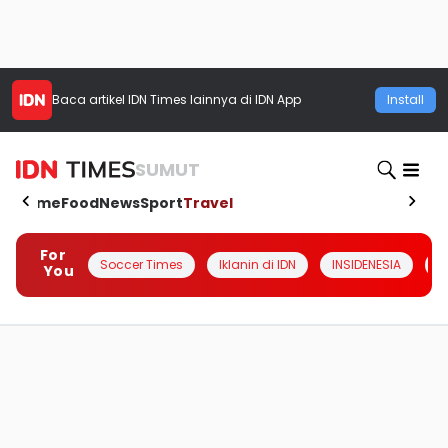
Baca artikel
IDN Times
lainnya di IDN App
Install
SUMUT
Home
Food
News
Sport
Travel
For
Soccer Times
Iklanin di IDN
INSIDENESIA
#
You