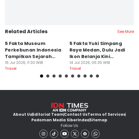
Related Articles
See More
5 Fakta Museum
5 Fakta Yuki Simpang
5 
Perkebunan Indonesia
Raya Medan, Dulu Jadi
u
Tampilkan Sejarah
Ikon Belanja Kini
P
Tanah Deli
16 Jul 2026, 11:30 WIB
Ditinggalkan
14 Jul 2026, 06:35 WIB
09
Travel
Travel
Tr
About Us
Editorial Team
Contact Us
Terms of Services
Pedoman Media Siber
Index
Sitemap
Follow Us