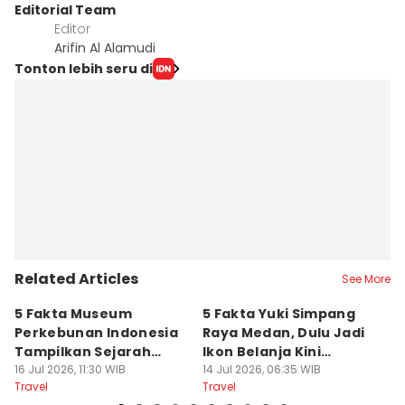
Editorial Team
Editor
Arifin Al Alamudi
Tonton lebih seru di
Related Articles
See More
5 Fakta Museum
5 Fakta Yuki Simpang
5 
Perkebunan Indonesia
Raya Medan, Dulu Jadi
u
Tampilkan Sejarah
Ikon Belanja Kini
P
Tanah Deli
16 Jul 2026, 11:30 WIB
Ditinggalkan
14 Jul 2026, 06:35 WIB
09
Travel
Travel
Tr