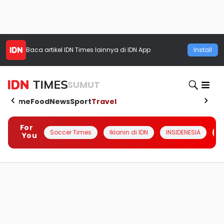
Baca artikel
IDN Times
lainnya di IDN App
Install
SUMUT
Home
Food
News
Sport
Travel
For
Soccer Times
Iklanin di IDN
INSIDENESIA
#
You