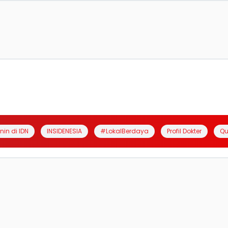
anin di IDN
INSIDENESIA
#LokalBerdaya
Profil Dokter
Qu