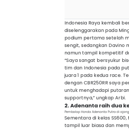
Indonesia Raya kembali b
diselenggarakan pada Ming
podium pertama setelah m
sengit, sedangkan Davino 
namun tampil kompetitif dan
“Saya sangat bersyukur bi
tim dan Indonesia pada pu
juara 1 pada kedua race. T
dengan CBR250RR saya per
untuk menghadapi putaran
supportnya,” ungkap Arbi.
2. Adenanta raih dua 
Pembalap Honda Adenanta Putra di ajang
Sementara di kelas SS600
tampil luar biasa dan me