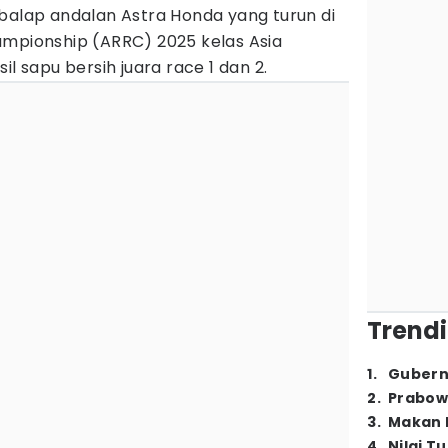
balap andalan Astra Honda yang turun di
ampionship (ARRC) 2025 kelas Asia
il sapu bersih juara race 1 dan 2.
Trendi
1
.
Gubern
2
.
Prabow
3
.
Makan B
4
.
Nilai T