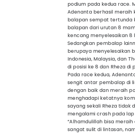
podium pada kedua race. 
Adenanta berhasil meraih
balapan sempat tertunda 
balapan dari urutan 8 mam
kencang menyelesaikan 8 la
Sedangkan pembalap lainny
berupaya menyelesaikan b
Indonesia, Malaysia, dan T
di posisi ke 8 dan Rheza di
Pada race kedua, Adenanta
sengit antar pembalap di l
dengan baik dan meraih po
menghadapi ketatnya kompet
sayang sekali Rheza tidak
mengalami crash pada lap 
“Alhamdulillah bisa merai
sangat sulit di lintasan, 