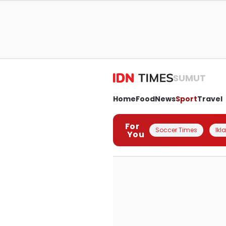
SUMUT
Home
Food
News
Sport
Travel
For
Soccer Times
Ikl
You