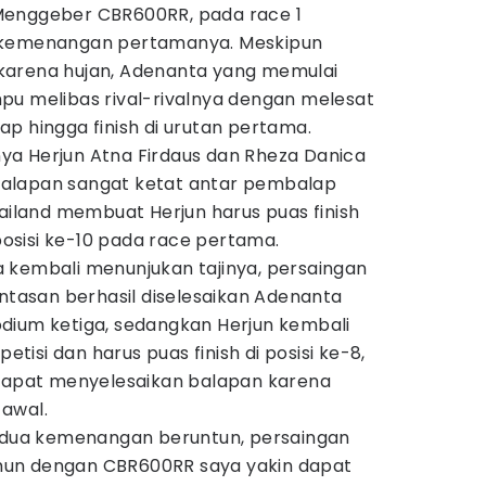
Menggeber CBR600RR, pada race 1
 kemenangan pertamanya. Meskipun
karena hujan, Adenanta yang memulai
pu melibas rival-rivalnya dengan melesat
p hingga finish di urutan pertama.
a Herjun Atna Firdaus dan Rheza Danica
alapan sangat ketat antar pembalap
hailand membuat Herjun harus puas finish
 posisi ke-10 pada race pertama.
 kembali menunjukan tajinya, persaingan
intasan berhasil diselesaikan Adenanta
dium ketiga, sedangkan Herjun kembali
isi dan harus puas finish di posisi ke-8,
 dapat menyelesaikan balapan karena
awal.
h dua kemenangan beruntun, persaingan
namun dengan CBR600RR saya yakin dapat