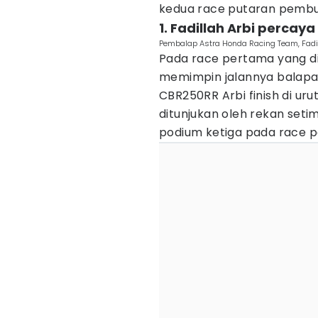
kedua race putaran pembu
1. Fadillah Arbi percay
Pembalap Astra Honda Racing Team, Fadi
Pada race pertama yang dig
memimpin jalannya balapan
CBR250RR Arbi finish di ur
ditunjukan oleh rekan seti
podium ketiga pada race p