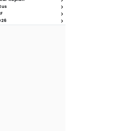
tus
FF
026