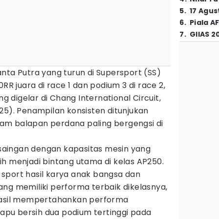
5
.
17 Agus
6
.
Piala A
7
.
GIIAS 2
nta Putra yang turun di Supersport (SS)
 juara di race 1 dan podium 3 di race 2,
digelar di Chang International Circuit,
5). Penampilan konsisten ditunjukan
am balapan perdana paling bergengsi di
aingan dengan kapasitas mesin yang
h menjadi bintang utama di kelas AP250.
sport hasil karya anak bangsa dan
ng memiliki performa terbaik dikelasnya,
rhasil mempertahankan performa
pu bersih dua podium tertinggi pada