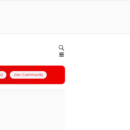
iz
Join Community