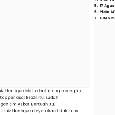
5
.
17 Agus
6
.
Piala A
7
.
GIIAS 2
uiz Henrique Motta batal bergabung ke
opper asal Brazil itu, sudah
an tim Askar Bertuah itu.
Luiz Henrique dinyatakan tidak lolos