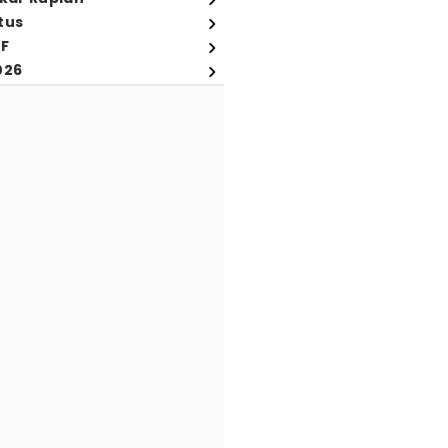
tus
FF
026