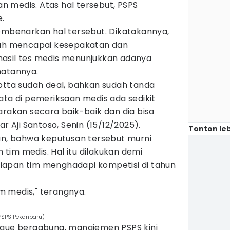
 medis. Atas hal tersebut, PSPS
.
membenarkan hal tersebut. Dikatakannya,
lah mencapai kesepakatan dan
asil tes medis menunjukkan adanya
hatannya.
otta sudah deal, bahkan sudah tanda
ata di pemeriksaan medis ada sedikit
arakan secara baik-baik dan dia bisa
ar Aji Santoso, Senin (15/12/2025).
Tonton leb
kan, bahwa keputusan tersebut murni
tim medis. Hal itu dilakukan demi
iapan tim menghadapi kompetisi di tahun
im medis," terangnya.
 PSPS Pekanbaru)
ique bergabung, manajemen PSPS kini