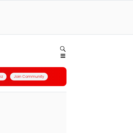
iz
Join Community