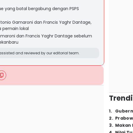
que yang batal bergabung dengan PSPS
ntonio Gamaroni dan Francis Yaghr Dantage,
a pemain lokal
Gamaroni dan Francis Yaghr Dantage sebelum
ekanbaru
ssisted and reviewed by our editorial team.
Trendi
1
.
Gubern
2
.
Prabow
3
.
Makan B
4
.
Nilai T