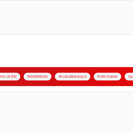
anin di IDN
INSIDENESIA
#LokalBerdaya
Profil Dokter
Qu