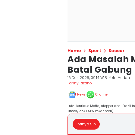
Home
Sport
Soccer
Ada Masalah M
Batal Gabung
16 Des 2025, 09:14 WIB
Kota Medan
Fanny Rizano
News
Channel
Luiz Henrique Motta, stopper asal Brazil
Times/ dok PSPS Pekanbaru)
Intinya Sih