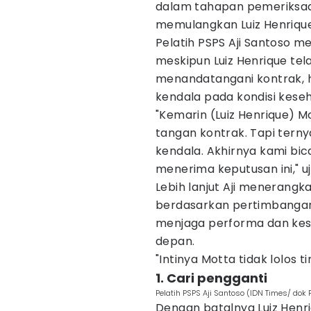
dalam tahapan pemeriksaan
memulangkan Luiz Henrique
Pelatih PSPS Aji Santoso 
meskipun Luiz Henrique te
menandatangani kontrak, h
kendala pada kondisi kese
"Kemarin (Luiz Henrique) M
tangan kontrak. Tapi terny
kendala. Akhirnya kami bic
menerima keputusan ini," uj
Lebih lanjut Aji menerang
berdasarkan pertimbangan 
menjaga performa dan kes
depan.
"Intinya Motta tidak lolos t
1. Cari pengganti
Pelatih PSPS Aji Santoso (IDN Times/ dok
Dengan batalnya Luiz Henr