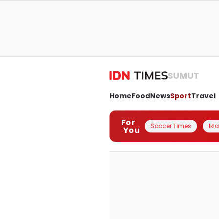
SUMUT
Home
Food
News
Sport
Travel
For
Soccer Times
Ikl
You