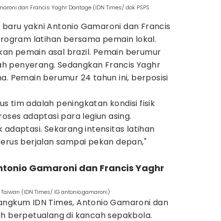
maroni dan Francis Yaghr Dantage (IDN Times/ dok PSPS
ng baru yakni Antonio Gamaroni dan Francis
program latihan bersama pemain lokal.
an pemain asal brazil. Pemain berumur
alah penyerang. Sedangkan Francis Yaghr
a. Pemain berumur 24 tahun ini, berposisi
kus tim adalah peningkatan kondisi fisik
roses adaptasi para legiun asing.
 adaptasi. Sekarang intensitas latihan
terus berjalan sampai pekan depan,"
 Antonio Gamaroni dan Francis Yaghr
Taiwan (IDN Times/ IG antonio.gamaroni)
rangkum IDN Times, Antonio Gamaroni dan
ah berpetualang di kancah sepakbola.