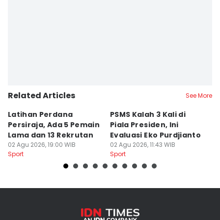
Related Articles
See More
Latihan Perdana
PSMS Kalah 3 Kali di
Di
Persiraja, Ada 5 Pemain
Piala Presiden, Ini
P
Lama dan 13 Rekrutan
Evaluasi Eko Purdjianto
di
02 Agu 2026, 19:00 WIB
02 Agu 2026, 11:43 WIB
01
Sport
Sport
Sp