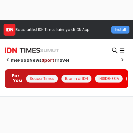
Baca artikel
IDN Times
lainnya di IDN App
Install
SUMUT
Home
Food
News
Sport
Travel
For
Soccer Times
Iklanin di IDN
INSIDENESIA
#
You