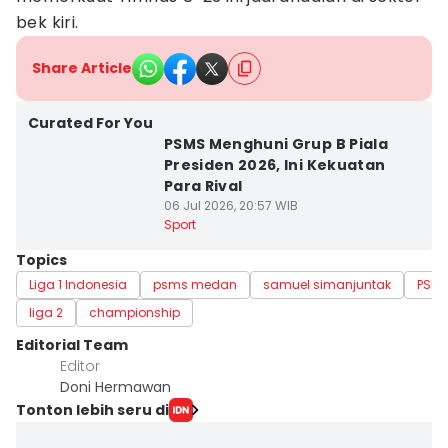
bek kiri.
Share Article
Curated For You
PSMS Menghuni Grup B Piala
Presiden 2026, Ini Kekuatan
Para Rival
06 Jul 2026, 20:57 WIB
Sport
Topics
Liga 1 Indonesia
psms medan
samuel simanjuntak
PSM
liga 2
championship
Editorial Team
Editor
Doni Hermawan
Tonton lebih seru di