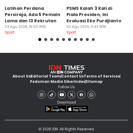
Latihan Perdana
PSMS Kalah 3 Kali di
Di
Persiraja, Ada 5 Pemain
Piala Presiden, Ini
P
Lama dan 13 Rekrutan
Evaluasi Eko Purdjianto
di
02 Agu 2026, 19:00 WIB
02 Agu 2026, 11:43 WIB
01
Sport
Sport
Sp
About Us
Editorial Team
Contact Us
Terms of Services
Pedoman Media Siber
Index
Sitemap
Follow Us
Download
© 2026 IDN. All Rights Reserved.