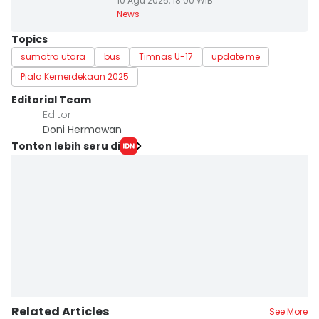
10 Agu 2025, 18:00 WIB
News
Topics
sumatra utara
bus
Timnas U-17
update me
Piala Kemerdekaan 2025
Editorial Team
Editor
Doni Hermawan
Tonton lebih seru di
Related Articles
See More