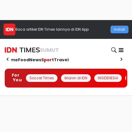
Baca artikel
IDN Times
lainnya di IDN App
Install
SUMUT
Home
Food
News
Sport
Travel
For
Soccer Times
Iklanin di IDN
INSIDENESIA
#
You