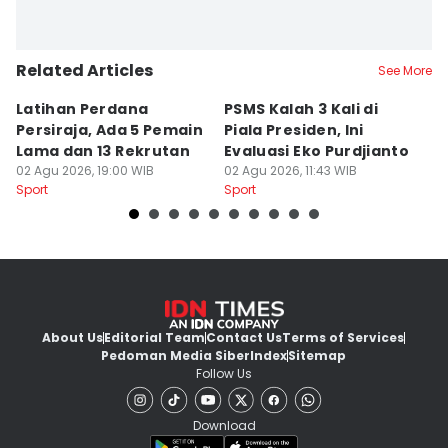
Related Articles
See More
Latihan Perdana
PSMS Kalah 3 Kali di
Di
Persiraja, Ada 5 Pemain
Piala Presiden, Ini
P
Lama dan 13 Rekrutan
Evaluasi Eko Purdjianto
di
02 Agu 2026, 19:00 WIB
02 Agu 2026, 11:43 WIB
01
Sport
Sport
Sp
About Us
Editorial Team
Contact Us
Terms of Services
Pedoman Media Siber
Index
Sitemap
Follow Us
Download