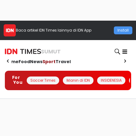
Baca artikel
IDN Times
lainnya di IDN App
Install
SUMUT
Home
Food
News
Sport
Travel
For
Soccer Times
Iklanin di IDN
INSIDENESIA
#
You