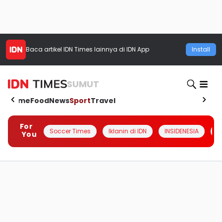
Baca artikel
IDN Times
lainnya di IDN App
Install
SUMUT
Home
Food
News
Sport
Travel
For
Soccer Times
Iklanin di IDN
INSIDENESIA
#
You