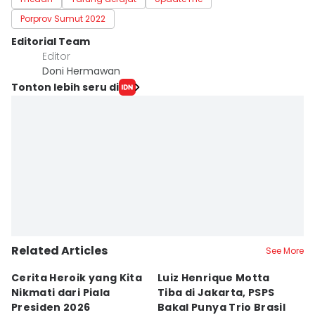
Porprov Sumut 2022
Editorial Team
Editor
Doni Hermawan
Tonton lebih seru di
Related Articles
See More
Cerita Heroik yang Kita
Luiz Henrique Motta
L
Nikmati dari Piala
Tiba di Jakarta, PSPS
P
Presiden 2026
Bakal Punya Trio Brasil
L