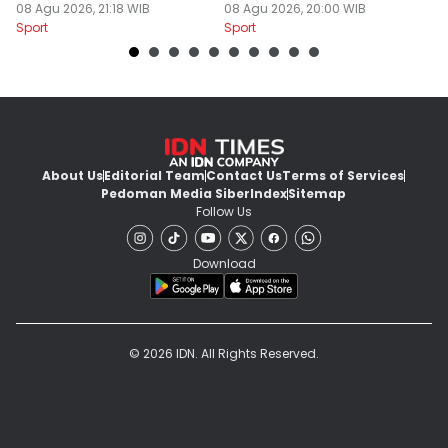
08 Agu 2026, 21:18 WIB
08 Agu 2026, 20:00 WIB
02
Sport
Sport
Sp
About Us
Editorial Team
Contact Us
Terms of Services
Pedoman Media Siber
Index
Sitemap
Follow Us
Download
© 2026 IDN. All Rights Reserved.