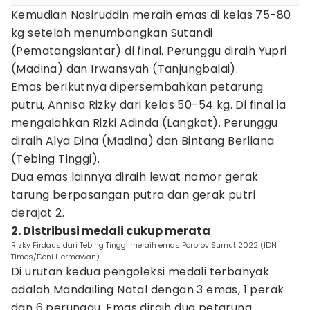
Kemudian Nasiruddin meraih emas di kelas 75-80
kg setelah menumbangkan Sutandi
(Pematangsiantar) di final. Perunggu diraih Yupri
(Madina) dan Irwansyah (Tanjungbalai).
Emas berikutnya dipersembahkan petarung
putru, Annisa Rizky dari kelas 50-54 kg. Di final ia
mengalahkan Rizki Adinda (Langkat). Perunggu
diraih Alya Dina (Madina) dan Bintang Berliana
(Tebing Tinggi).
Dua emas lainnya diraih lewat nomor gerak
tarung berpasangan putra dan gerak putri
derajat 2.
2. Distribusi medali cukup merata
Rizky Firdaus dari Tebing Tinggi meraih emas Porprov Sumut 2022 (IDN
Times/Doni Hermawan)
Di urutan kedua pengoleksi medali terbanyak
adalah Mandailing Natal dengan 3 emas, 1 perak
dan 6 perunggu. Emas diraih dua petarung