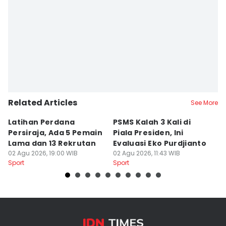
Related Articles
See More
Latihan Perdana
PSMS Kalah 3 Kali di
Di
Persiraja, Ada 5 Pemain
Piala Presiden, Ini
P
Lama dan 13 Rekrutan
Evaluasi Eko Purdjianto
di
02 Agu 2026, 19:00 WIB
02 Agu 2026, 11:43 WIB
01
Sport
Sport
Sp