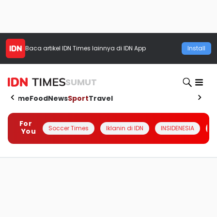
Baca artikel
IDN Times
lainnya di IDN App
Install
SUMUT
Home
Food
News
Sport
Travel
For
Soccer Times
Iklanin di IDN
INSIDENESIA
#
You