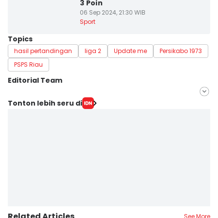
3 Poin
06 Sep 2024, 21:30 WIB
Sport
Topics
hasil pertandingan
liga 2
Update me
Persikabo 1973
PSPS Riau
Editorial Team
Editor
Tonton lebih seru di
Fanny Rizano
Editor
Doni Hermawan
Related Articles
See More