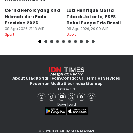
Cerita Heroik yang Kita
Luiz Henrique Motta
L
Nikmati dari Piala
Tiba di Jakarta, PSPS
P
Presiden 2026
Bakal Punya Trio Brasil
L
08 Agu 2026, 21:18 WIB
08 Agu 2026, 20:00 WIB
02
Sport
Sport
Sp
About Us
Editorial Team
Contact Us
Terms of Services
Pedoman Media Siber
Index
Sitemap
Follow Us
Download
© 2026 IDN. All Rights Reserved.