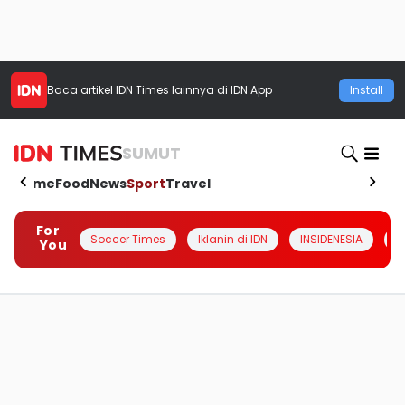
Baca artikel
IDN Times
lainnya di IDN App
Install
SUMUT
Home
Food
News
Sport
Travel
For
Soccer Times
Iklanin di IDN
INSIDENESIA
#
You