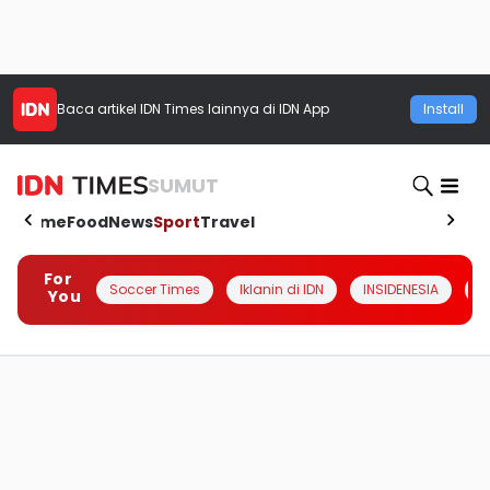
Baca artikel
IDN Times
lainnya di IDN App
Install
SUMUT
Home
Food
News
Sport
Travel
For
Soccer Times
Iklanin di IDN
INSIDENESIA
#
You