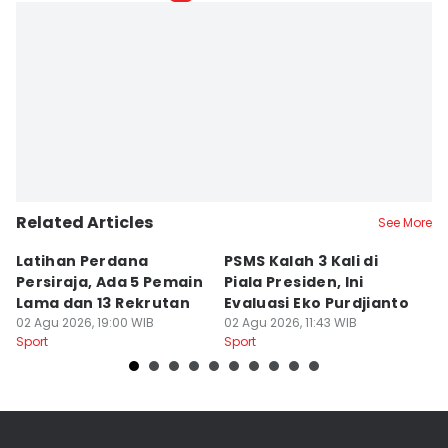
Bambang Suhandoko
Editor
Doni Hermawan
Related Articles
See More
Latihan Perdana
PSMS Kalah 3 Kali di
Di
Persiraja, Ada 5 Pemain
Piala Presiden, Ini
P
Lama dan 13 Rekrutan
Evaluasi Eko Purdjianto
di
02 Agu 2026, 19:00 WIB
02 Agu 2026, 11:43 WIB
01
Sport
Sport
Sp