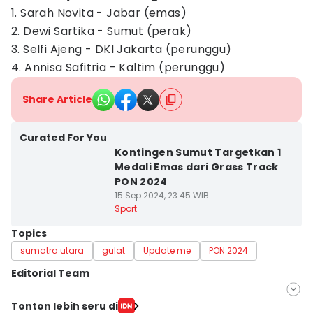
1. Sarah Novita - Jabar (emas)
2. Dewi Sartika - Sumut (perak)
3. Selfi Ajeng - DKI Jakarta (perunggu)
4. Annisa Safitria - Kaltim (perunggu)
Share Article
Curated For You
Kontingen Sumut Targetkan 1
Medali Emas dari Grass Track
PON 2024
15 Sep 2024, 23:45 WIB
Sport
Topics
sumatra utara
gulat
Update me
PON 2024
Editorial Team
Editor
Tonton lebih seru di