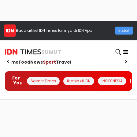
Baca artikel
IDN Times
lainnya di IDN App
Install
SUMUT
Home
Food
News
Sport
Travel
For
Soccer Times
Iklanin di IDN
INSIDENESIA
#
You