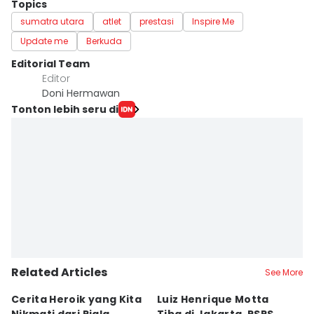
Topics
sumatra utara
atlet
prestasi
Inspire Me
Update me
Berkuda
Editorial Team
Editor
Doni Hermawan
Tonton lebih seru di
Related Articles
See More
Cerita Heroik yang Kita
Luiz Henrique Motta
L