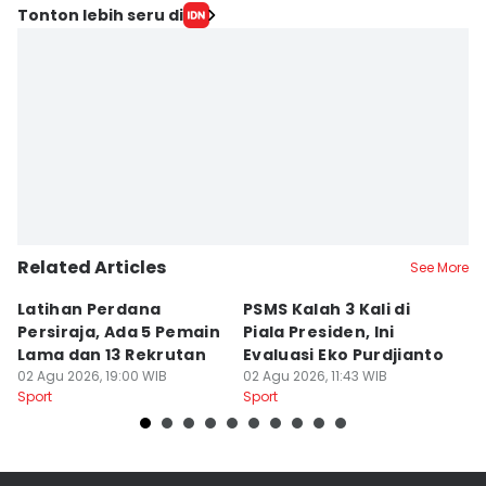
Tonton lebih seru di
Related Articles
See More
Latihan Perdana
PSMS Kalah 3 Kali di
Di
Persiraja, Ada 5 Pemain
Piala Presiden, Ini
P
Lama dan 13 Rekrutan
Evaluasi Eko Purdjianto
di
02 Agu 2026, 19:00 WIB
02 Agu 2026, 11:43 WIB
01
Sport
Sport
Sp