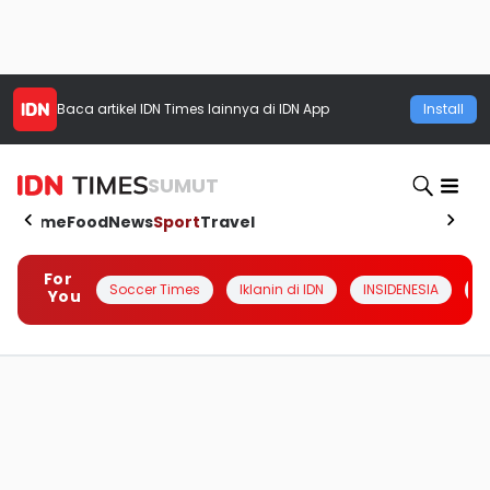
Baca artikel
IDN Times
lainnya di IDN App
Install
SUMUT
Home
Food
News
Sport
Travel
For
Soccer Times
Iklanin di IDN
INSIDENESIA
#
You