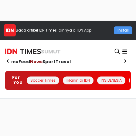
Baca artikel
IDN Times
lainnya di IDN App
Install
SUMUT
Home
Food
News
Sport
Travel
For
Soccer Times
Iklanin di IDN
INSIDENESIA
#
You