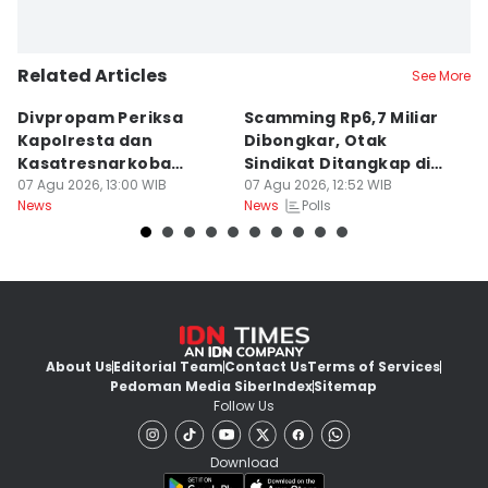
Related Articles
See More
Divpropam Periksa
Scamming Rp6,7 Miliar
R
Kapolresta dan
Dibongkar, Otak
P
Kasatresnarkoba
Sindikat Ditangkap di
u
Banda Aceh, Ada Apa?
07 Agu 2026, 13:00 WIB
Medan
07 Agu 2026, 12:52 WIB
J
06
Polls
News
News
Ne
About Us
Editorial Team
Contact Us
Terms of Services
Pedoman Media Siber
Index
Sitemap
Follow Us
Download