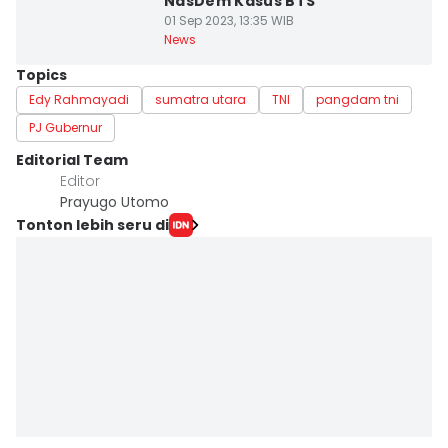
NasDem Kasus BTS
01 Sep 2023, 13:35 WIB
News
Topics
Edy Rahmayadi
sumatra utara
TNI
pangdam tni
PJ Gubernur
Editorial Team
Editor
Prayugo Utomo
Tonton lebih seru di