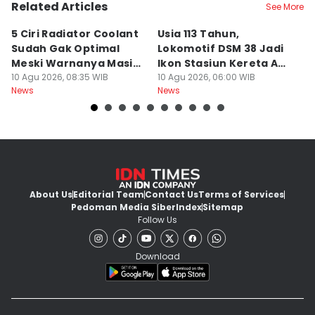
Related Articles
See More
5 Ciri Radiator Coolant
Usia 113 Tahun,
M
Sudah Gak Optimal
Lokomotif DSM 38 Jadi
K
Meski Warnanya Masih
Ikon Stasiun Kereta Api
B
Jernih
10 Agu 2026, 08:35 WIB
Medan
10 Agu 2026, 06:00 WIB
Tu
10
News
News
Ne
About Us
Editorial Team
Contact Us
Terms of Services
Pedoman Media Siber
Index
Sitemap
Follow Us
Download