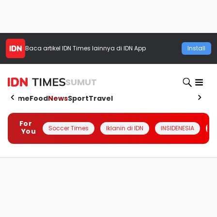
Baca artikel
IDN Times
lainnya di IDN App
Install
SUMUT
Home
Food
News
Sport
Travel
For
Soccer Times
Iklanin di IDN
INSIDENESIA
#
You