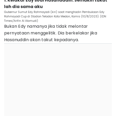
1. Kelakar Edy soal Hasanuddin: Semakin takut
lah dia sama aku
Gubernur Sumut Edy Rahmayadi (kiri) saat menghadiri Pembukaan Edy
Rahmayadi Cup di Stadion Teladan Kota Medan, Kamis (10/8/2023). (IDN
Times/Arifin Al Alamudi)
Bukan Edy namanya jika tidak melontar
pernyataan menggelitik. Dia berkelakar jika
Hasanuddin akan takut kepadanya.