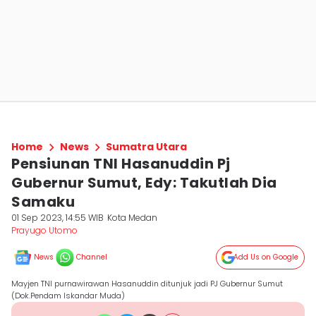
Home
News
Sumatra Utara
Pensiunan TNI Hasanuddin Pj
Gubernur Sumut, Edy: Takutlah Dia
Samaku
01 Sep 2023, 14:55 WIB
Kota Medan
Prayugo Utomo
News
Channel
Add Us on Google
Mayjen TNI purnawirawan Hasanuddin ditunjuk jadi PJ Gubernur Sumut
(Dok.Pendam Iskandar Muda)