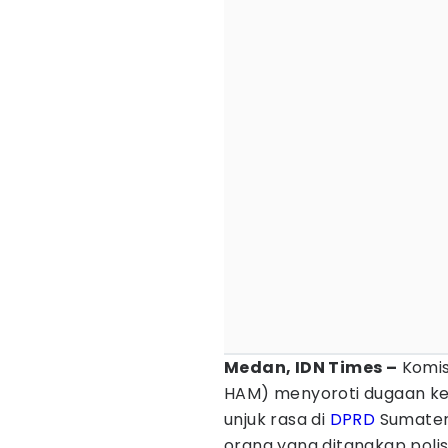
Medan, IDN Times –
Komis
HAM) menyoroti dugaan ke
unjuk rasa di
DPRD
Sumatera
orang yang ditangkap polisi