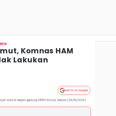
ara
umut, Komnas HAM
idak Lakukan
Add Us on Google
unjuk rasa di depan gedung DPRD Sumut, Selasa (26/8/2025).