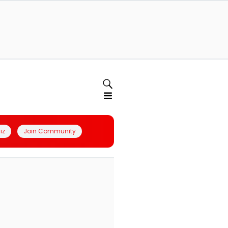
iz
Join Community