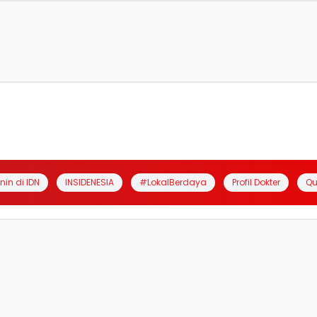
anin di IDN
INSIDENESIA
#LokalBerdaya
Profil Dokter
Qu