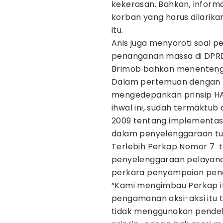
kekerasan. Bahkan, inform
korban yang harus dilarika
itu.
Anis juga menyoroti soal 
penanganan massa di DPRD
Brimob bahkan menenteng s
Dalam pertemuan dengan Po
mengedepankan prinsip HA
ihwal ini, sudah termaktu
2009 tentang implementasi
dalam penyelenggaraan tug
Terlebih Perkap Nomor 7 
penyelenggaraan pelayan
perkara penyampaian pen
“Kami mengimbau Perkap it
pengamanan aksi-aksi itu 
tidak menggunakan pende