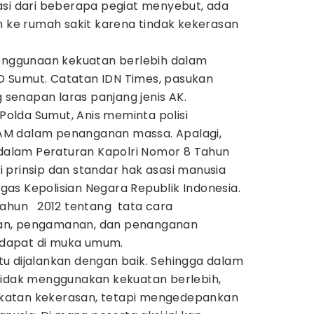
asi dari beberapa pegiat menyebut, ada
n ke rumah sakit karena tindak kekerasan
penggunaan kekuatan berlebih dalam
 Sumut. Catatan IDN Times, pasukan
enapan laras panjang jenis AK.
lda Sumut, Anis meminta polisi
M dalam penanganan massa. Apalagi,
b dalam Peraturan Kapolri Nomor 8 Tahun
 prinsip dan standar hak asasi manusia
as Kepolisian Negara Republik Indonesia.
tahun 2012 tentang tata cara
an, pengamanan, dan penanganan
dapat di muka umum.
u dijalankan dengan baik. Sehingga dalam
tidak menggunakan kekuatan berlebih,
katan kekerasan, tetapi mengedepankan