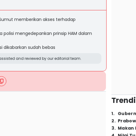
Sumut memberikan akses terhadap
 polisi mengedepankan prinsip HAM dalam
si dikabarkan sudah bebas
ssisted and reviewed by our editorial team.
Trendi
1
.
Gubern
2
.
Prabow
3
.
Makan B
4
.
Nilai T