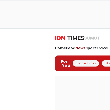
SUMUT
Home
Food
News
Sport
Travel
For
Soccer Times
Ikl
You