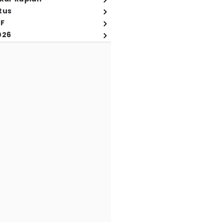
tus
FF
026