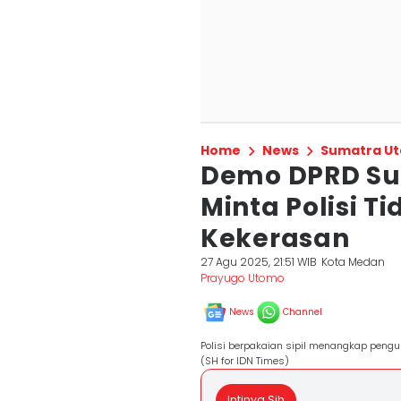
Home
News
Sumatra Ut
Demo DPRD S
Minta Polisi T
Kekerasan
27 Agu 2025, 21:51 WIB
Kota Medan
Prayugo Utomo
News
Channel
Polisi berpakaian sipil menangkap peng
(SH for IDN Times)
Intinya Sih