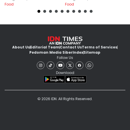
Food
Food
Fo
About Us
Editorial Team
Contact Us
Terms of Services
Pedoman Media Siber
Index
Sitemap
Follow Us
Download
© 2026 IDN. All Rights Reserved.