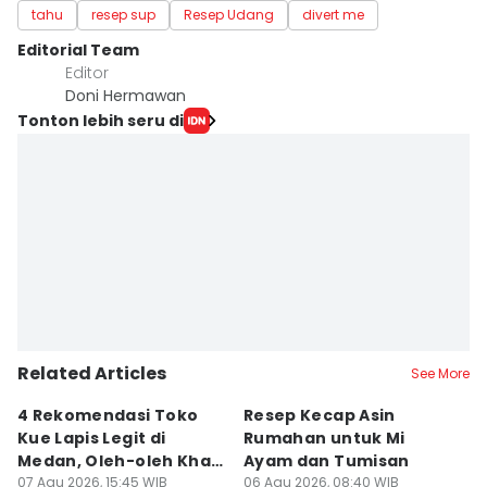
tahu
resep sup
Resep Udang
divert me
Editorial Team
Editor
Doni Hermawan
Tonton lebih seru di
Related Articles
See More
4 Rekomendasi Toko
Resep Kecap Asin
R
Kue Lapis Legit di
Rumahan untuk Mi
B
Medan, Oleh-oleh Khas
Ayam dan Tumisan
L
Sumut
07 Agu 2026, 15:45 WIB
06 Agu 2026, 08:40 WIB
05