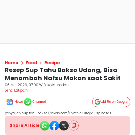
Home
Food
Recipe
Resep Sup Tahu Bakso Udang, Bisa
Menambah Nafsu Makan saat Sakit
06 Mei 2026, 07:00 WIB
Kota Medan
Lena Latipah
News
Channel
Add Us on Google
penyajian sup tahu bakso (pexels.com/Cynthia Ortega Espinosa)
Share Article