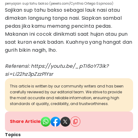
penyajian sup tahu bakso (pexels.com/Cynthia Ortega Espinosa)
Sajikan sup tahu bakso sebagai lauk nasi atau
dimakan langsung tanpa nasi. Siapkan sambal
pedas jika kamu memang pencinta pedas.
Makanan ini cocok dinikmati saat hujan atau pun
saat kuran enak badan. Kuahnya yang hangat dan
gurih bikin nagih, lho.
Referensi: https://youtu.be/_pTI6oY73ik?
si=Li22hz3pZzzPlYsr
This article is written by our community writers and has been
carefully reviewed by our editorial team. We strive to provide
the most accurate and reliable information, ensuring high
standards of quality, credibility, and trustworthiness.
Share Article
Topics