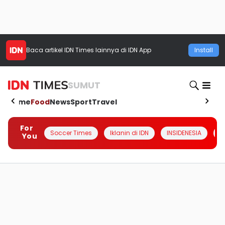
Baca artikel
IDN Times
lainnya di IDN App
Install
SUMUT
Home
Food
News
Sport
Travel
For
Soccer Times
Iklanin di IDN
INSIDENESIA
#
You