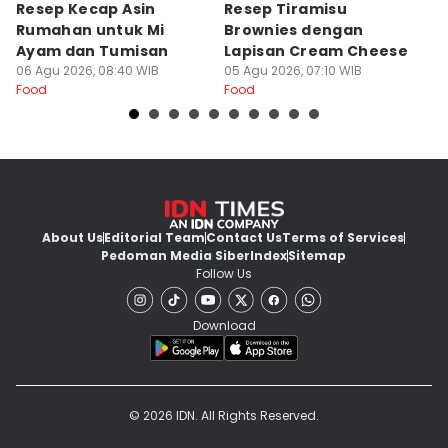
Resep Kecap Asin
Resep Tiramisu
5
Rumahan untuk Mi
Brownies dengan
S
Ayam dan Tumisan
Lapisan Cream Cheese
P
06 Agu 2026, 08:40 WIB
05 Agu 2026, 07:10 WIB
04
Food
Food
Fo
About Us
Editorial Team
Contact Us
Terms of Services
Pedoman Media Siber
Index
Sitemap
Follow Us
Download
© 2026 IDN. All Rights Reserved.