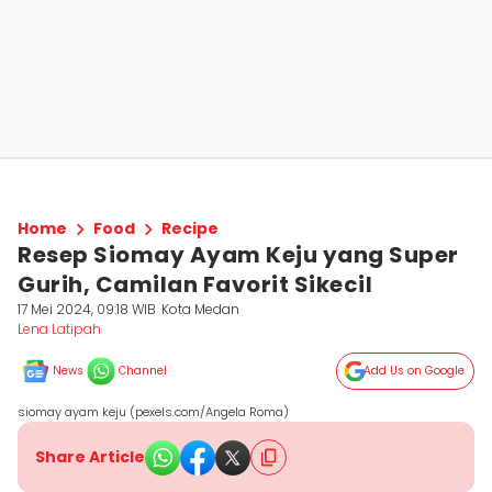
Home
Food
Recipe
Resep Siomay Ayam Keju yang Super
Gurih, Camilan Favorit Sikecil
17 Mei 2024, 09:18 WIB
Kota Medan
Lena Latipah
News
Channel
Add Us on Google
siomay ayam keju (pexels.com/Angela Roma)
Share Article