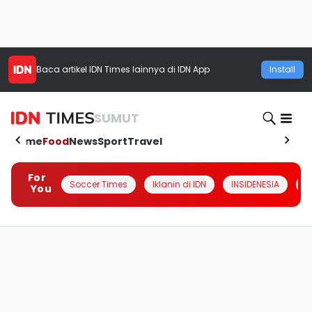
Baca artikel
IDN Times
lainnya di IDN App
Install
SUMUT
Home
Food
News
Sport
Travel
For
Soccer Times
Iklanin di IDN
INSIDENESIA
#
You