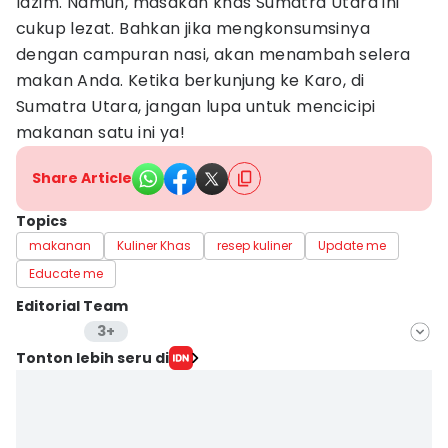
lazim. Namun, masakan khas Sumatra Utara ini
cukup lezat. Bahkan jika mengkonsumsinya
dengan campuran nasi, akan menambah selera
makan Anda. Ketika berkunjung ke Karo, di
Sumatra Utara, jangan lupa untuk mencicipi
makanan satu ini ya!
Share Article
Topics
makanan
Kuliner Khas
resep kuliner
Update me
Educate me
Editorial Team
3+
Editor
Tonton lebih seru di
Masdalena Napitupulu
Editor
Arifin Al Alamudi