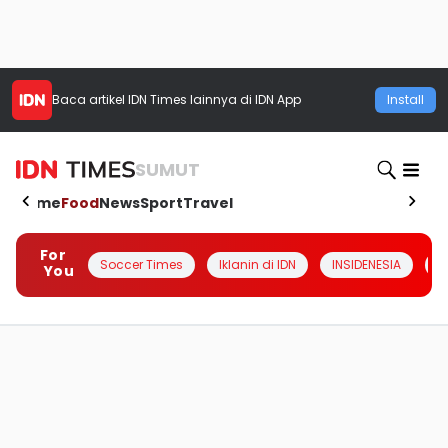
Baca artikel
IDN Times
lainnya di IDN App
Install
SUMUT
Home
Food
News
Sport
Travel
For
Soccer Times
Iklanin di IDN
INSIDENESIA
#
You