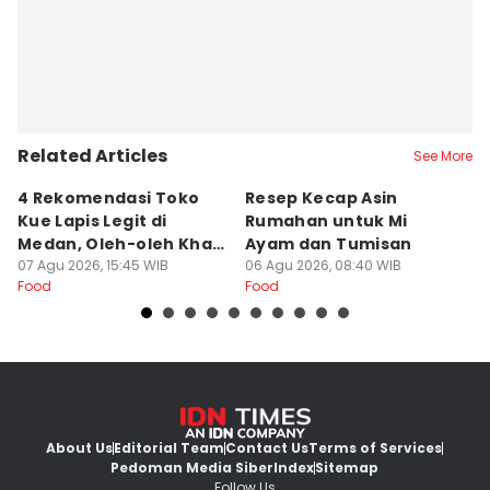
Editor
Doni Hermawan
Related Articles
See More
4 Rekomendasi Toko
Resep Kecap Asin
R
Kue Lapis Legit di
Rumahan untuk Mi
B
Medan, Oleh-oleh Khas
Ayam dan Tumisan
L
Sumut
07 Agu 2026, 15:45 WIB
06 Agu 2026, 08:40 WIB
05
Food
Food
Fo
About Us
Editorial Team
Contact Us
Terms of Services
Pedoman Media Siber
Index
Sitemap
Follow Us