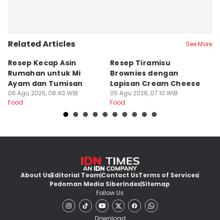
Related Articles
See More
Resep Kecap Asin
Resep Tiramisu
5
Rumahan untuk Mi
Brownies dengan
S
Ayam dan Tumisan
Lapisan Cream Cheese
P
06 Agu 2026, 08:40 WIB
05 Agu 2026, 07:10 WIB
04
Food
Food
Fo
About Us
Editorial Team
Contact Us
Terms of Services
Pedoman Media Siber
Index
Sitemap
Follow Us
Download