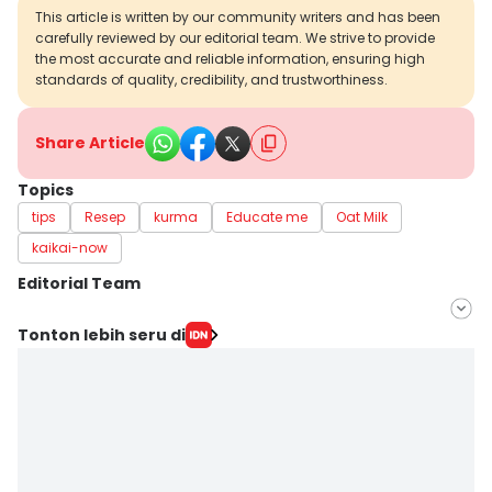
This article is written by our community writers and has been
carefully reviewed by our editorial team. We strive to provide
the most accurate and reliable information, ensuring high
standards of quality, credibility, and trustworthiness.
Share Article
Topics
tips
Resep
kurma
Educate me
Oat Milk
kaikai-now
Editorial Team
Editor
Tonton lebih seru di
Mayang Ulfah Narimanda
Editor
Arifin Al Alamudi