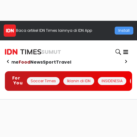
Baca artikel
IDN Times
lainnya di IDN App
Install
SUMUT
Home
Food
News
Sport
Travel
For
Soccer Times
Iklanin di IDN
INSIDENESIA
#
You