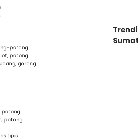
m
h
Trend
Sumat
ong-potong
let, potong
udang, goreng
, potong
n, potong
is tipis