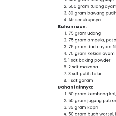
500 gram tulang aya
30 gram bawang puti
Air secukupnya
Bahan isian:
75 gram udang
75 gram ampela, pot
75 gram dada ayam fil
75 gram kekian ayam 
1 sdt baking powder
2 sdt maizena
3 sdt putih telur
1 sdt garam
Bahan lainnya:
50 gram kembang kol
50 gram jagung putre
35 gram kapri
50 gram buah wortel, ir