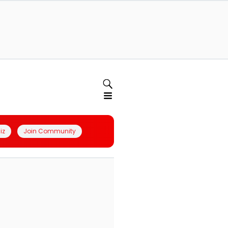
iz
Join Community