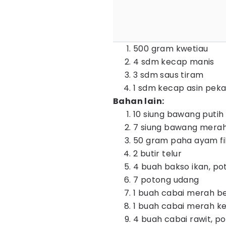
500 gram kwetiau
4 sdm kecap manis
3 sdm saus tiram
1 sdm kecap asin peka
Bahan lain:
10 siung bawang putih
7 siung bawang mera
50 gram paha ayam fil
2 butir telur
4 buah bakso ikan, po
7 potong udang
1 buah cabai merah b
1 buah cabai merah ke
4 buah cabai rawit, p