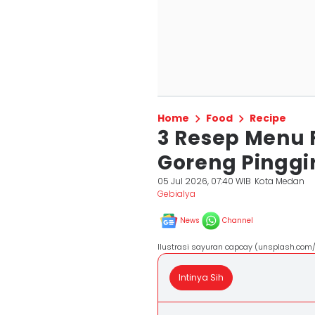
Home
Food
Recipe
3 Resep Menu 
Goreng Pinggir
05 Jul 2026, 07:40 WIB
Kota Medan
Gebialya
News
Channel
Ilustrasi sayuran capcay (unsplash.com
Intinya Sih