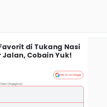
Favorit di Tukang Nasi
 Jalan, Cobain Yuk!
Add Us on Google
/Clem Onojeghuo)