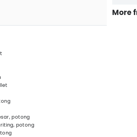
More 
t
h
let
tong
esar, potong
riting, potong
otong