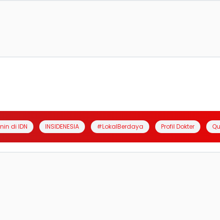
anin di IDN
INSIDENESIA
#LokalBerdaya
Profil Dokter
Qu