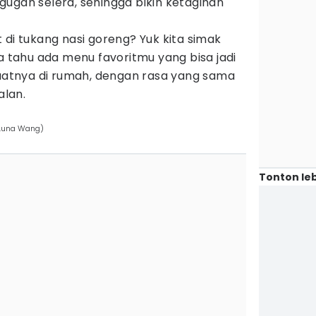
ugah selera, sehingga bikin ketagihan
 di tukang nasi goreng? Yuk kita simak
pa tahu ada menu favoritmu yang bisa jadi
tnya di rumah, dengan rasa yang sama
alan.
/Luna Wang)
Tonton leb