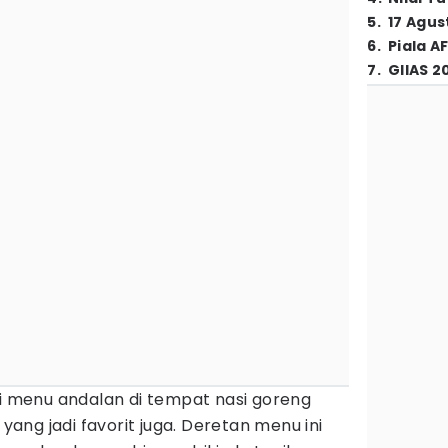
5
.
17 Agus
6
.
Piala A
7
.
GIIAS 2
i menu andalan di tempat nasi goreng
 yang jadi favorit juga. Deretan menu ini