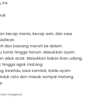
iris
buk
an kecap manis, kecap asin, dan saus
isihkan.
ih dan bawang merah ke dalam
lu tumis hingga harum. Masukkan ayam
r dan aduk acak. Masukkan bakso ikan, udang,
k hingga agak matang.
, kwetiau, saus sambal, kaldu ayam
Aduk rata dan masak sampai matang.
p.
/Clem Onojeghuo)