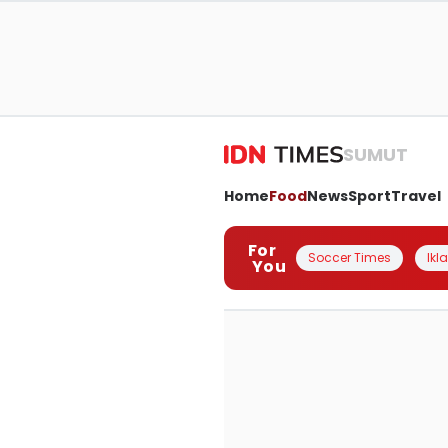
SUMUT
Home
Food
News
Sport
Travel
For
Soccer Times
Ikl
You