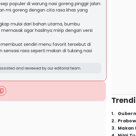
sep populer di warung nasi goreng pinggir jalan:
an mi goreng dengan cita rasa khas yang
engkap mulai dari bahan utama, bumbu
 memasak agar hasilnya mirip dengan versi
embuat sendiri menu favorit tersebut di
sensasi rasa seperti makan di tukang nasi
ssisted and reviewed by our editorial team.
Trendi
1
.
Gubern
2
.
Prabow
3
.
Makan B
4
.
Nilai T