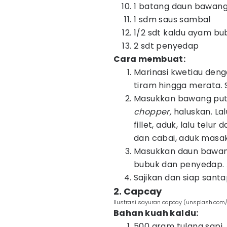
1 batang daun bawang, 
1 sdm saus sambal
1/2 sdt kaldu ayam bu
2 sdt penyedap
Cara membuat:
Marinasi kwetiau deng
tiram hingga merata. S
Masukkan bawang put
chopper,
haluskan. La
fillet, aduk, lalu telu
dan cabai, aduk masa
Masukkan daun bawang
bubuk dan penyedap. 
Sajikan dan siap santa
2. Capcay
Ilustrasi sayuran capcay (unsplash.com
Bahan kuah kaldu:
500 gram tulang sapi