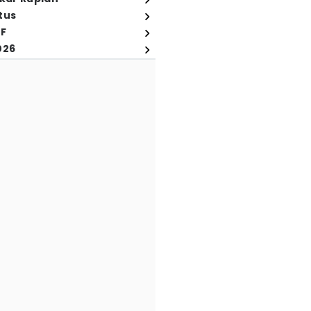
tus
FF
026