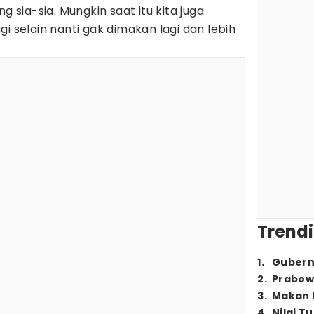
g sia-sia. Mungkin saat itu kita juga
i selain nanti gak dimakan lagi dan lebih
Trendi
1
.
Gubern
2
.
Prabow
3
.
Makan B
4
.
Nilai T