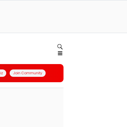
iz
Join Community