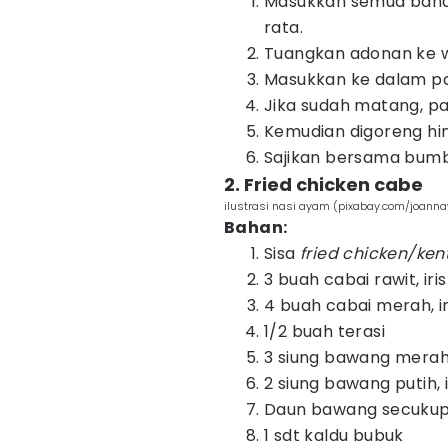
Masukkan semua baha
rata.
Tuangkan adonan ke w
Masukkan ke dalam pan
Jika sudah matang, pa
Kemudian digoreng hi
Sajikan bersama bumb
2. Fried chicken cabe
ilustrasi nasi ayam (pixabay.com/joanna
Bahan:
Sisa
fried chicken/ken
3 buah cabai rawit, iris
4 buah cabai merah, ir
1/2 buah terasi
3 siung bawang merah, 
2 siung bawang putih, i
Daun bawang secukupn
1 sdt kaldu bubuk