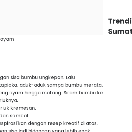
Trend
Sumat
 ayam
an sisa bumbu ungkepan. Lalu
tapioka, aduk-aduk sampa bumbu merata.
eng ayam hingga matang. Siram bumbu ke
riuknya.
riuk kremesan.
 dan sambal.
pirasi'kan dengan resep kreatif di atas,
 sisa jadi hidangan yang lebih enak.