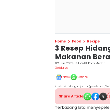
Home
Food
Recipe
3 Resep Hidang
Makanan Berat
02 Jan 2024, 14:15 WIB
Kota Medan
Gebialya
News
Channel
ilustrasi hidangan jamur (pexels.com/Poli
Share Article
Terkadang kita menyepelek