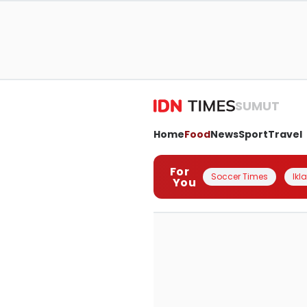
SUMUT
Home
Food
News
Sport
Travel
For
Soccer Times
Ikl
You