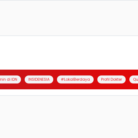
anin di IDN
INSIDENESIA
#LokalBerdaya
Profil Dokter
Qu