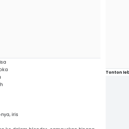
isa
oka
Tonton leb
u
ih
ya, iris