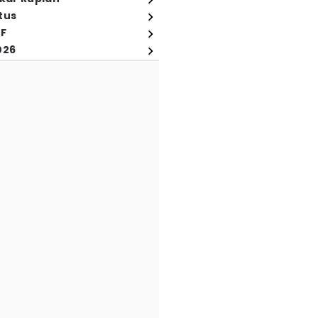
tus
FF
026