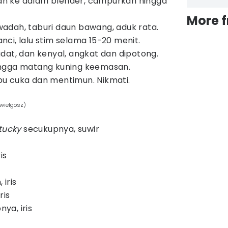
n ke dalam blender, campurkan hingga
More 
adah, taburi daun bawang, aduk rata.
ci, lalu stim selama 15-20 menit.
dat, dan kenyal, angkat dan dipotong.
ngga matang kuning keemasan.
u cuka dan mentimun. Nikmati.
wielgosz)
tucky
secukupnya, suwir
is
iris
ris
ya, iris